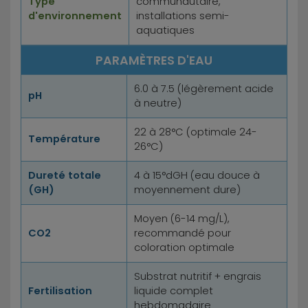
Type
communautaire,
d'environnement
installations semi-
aquatiques
PARAMÈTRES D'EAU
6.0 à 7.5 (légèrement acide
pH
à neutre)
22 à 28°C (optimale 24-
Température
26°C)
Dureté totale
4 à 15°dGH (eau douce à
(GH)
moyennement dure)
Moyen (6-14 mg/L),
CO2
recommandé pour
coloration optimale
Substrat nutritif + engrais
Fertilisation
liquide complet
hebdomadaire