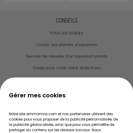
CONSEILS
TOUS LES GUIDES
Choisir ses plantes d'aquarium
Secrets de réussite d'un aquarium planté
Guide pour créer votre Wabi Kusa
Le journal d'Ammannia
NOS SERVICES
Gérer mes cookies
Recherche de Notices de produits
Notre site ammannia.com et nos partenaires utilisent des
Mentions légales
cookies pour vous proposer de la publicité personnalisée, de
la publicité géolocalisée, ainsi que pour vous permettre de
Conditions générales de vente
partager du contenu sur les réseaux sociaux. Nous