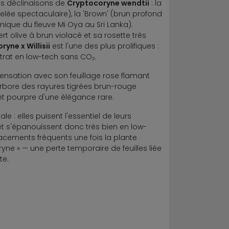
les déclinaisons de
Cryptocoryne wendtii
: la
elée spectaculaire), la 'Brown' (brun profond
ique du fleuve Mi Oya au Sri Lanka).
t olive à brun violacé et sa rosette très
yne x Willisii
est l'une des plus prolifiques :
trat en low-tech sans CO₂.
sensation avec son feuillage rose flamant
rbore des rayures tigrées brun-rouge
et pourpre d'une élégance rare.
: elles puisent l'essentiel de leurs
et s'épanouissent donc très bien en low-
lacements fréquents une fois la plante
yne » — une perte temporaire de feuilles liée
te.