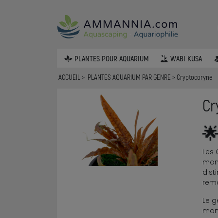
PLANTES POUR AQUARIUM
WABI KUSA
ACCUEIL
PLANTES AQUARIUM PAR GENRE
Cryptocoryne
Cr

Les 
mond
dist
rema
Le g
mon