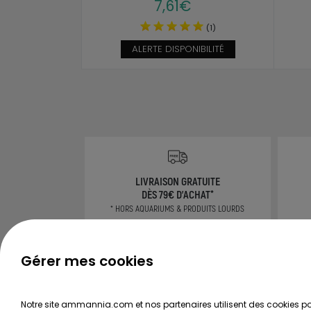
7,61€
(1)
ALERTE DISPONIBILITÉ
LIVRAISON GRATUITE
DÈS 79€ D'ACHAT*
* HORS AQUARIUMS & PRODUITS LOURDS
Gérer mes cookies
CONSEILS
TOUS LES GUIDES
Rech
Notre site ammannia.com et nos partenaires utilisent des cookies pou