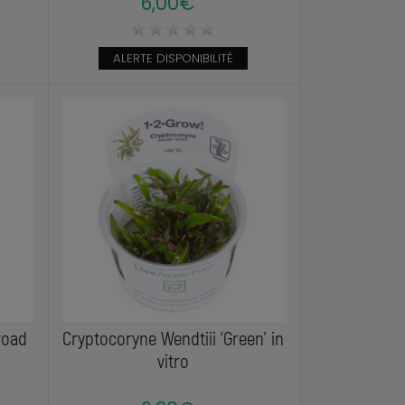
6,00€
ALERTE DISPONIBILITÉ
road
Cryptocoryne Wendtiii ‘Green’ in
vitro