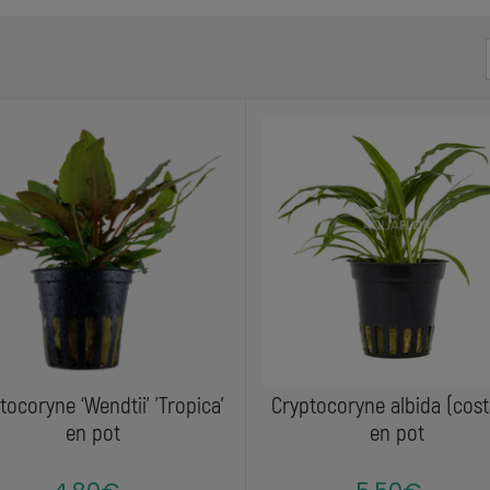
tocoryne ‘Wendtii’ 'Tropica'
Cryptocoryne albida (cost
en pot
en pot