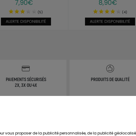
7,90€
8,90€
(5)
(4)
ALERTE DISPONIBILITÉ
ALERTE DISPONIBILITÉ
PAIEMENTS SÉCURISÉS
PRODUITS DE QUALITÉ
2X, 3X OU 4X
NOS SERVICES
MON COMPTE
erche de Notices de produits
Avantages
r vous proposer de la publicité personnalisée, de la publicité géolocalis