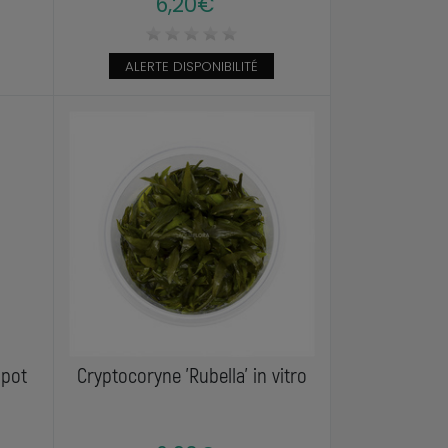
6,20€
ALERTE DISPONIBILITÉ
 pot
Cryptocoryne 'Rubella' in vitro