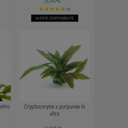
5,60€
(1)
ALERTE DISPONIBILITÉ
vitro
Cryptocoryne x purpurea in
vitro