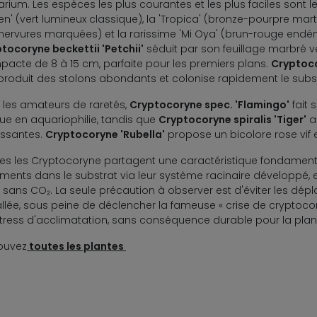
rium. Les espèces les plus courantes et les plus faciles sont 
en' (vert lumineux classique), la 'Tropica' (bronze-pourpre mart
nervures marquées) et la rarissime 'Mi Oya' (brun-rouge endém
tocoryne beckettii 'Petchii'
séduit par son feuillage marbré ver
acte de 8 à 15 cm, parfaite pour les premiers plans.
Cryptocor
 produit des stolons abondants et colonise rapidement le subs
 les amateurs de raretés,
Cryptocoryne spec. 'Flamingo'
fait 
ue en aquariophilie, tandis que
Cryptocoryne spiralis 'Tiger'
a
issantes.
Cryptocoryne 'Rubella'
propose un bicolore rose vif 
es les Cryptocoryne partagent une caractéristique fondamentale 
iments dans le substrat via leur système racinaire développé, 
 sans CO₂. La seule précaution à observer est d'éviter les dép
allée, sous peine de déclencher la fameuse « crise de cryptocor
tress d'acclimatation, sans conséquence durable pour la plan
ouvez
toutes les plantes