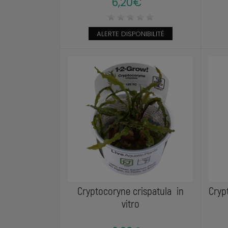
6,20€
ALERTE DISPONIBILITÉ
Cryptocoryne crispatula in
Cryp
vitro