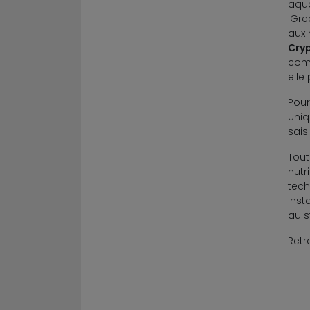
aqua
'Gre
aux 
Cryp
comp
elle
Pour
uniq
sais
Tout
nutr
tech
inst
au s
Retr