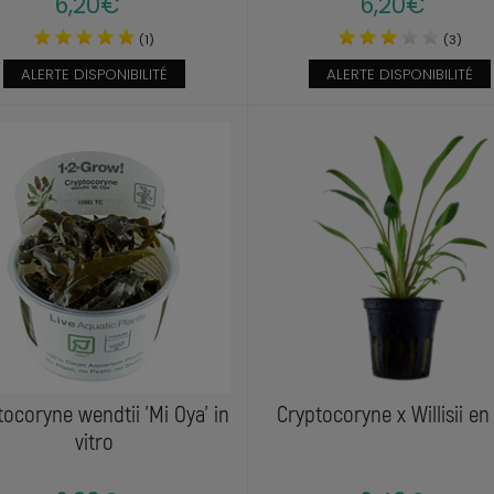
6,20€
6,20€
(1)
(3)
ALERTE DISPONIBILITÉ
ALERTE DISPONIBILITÉ
tocoryne wendtii 'Mi Oya' in
Cryptocoryne x Willisii en
vitro