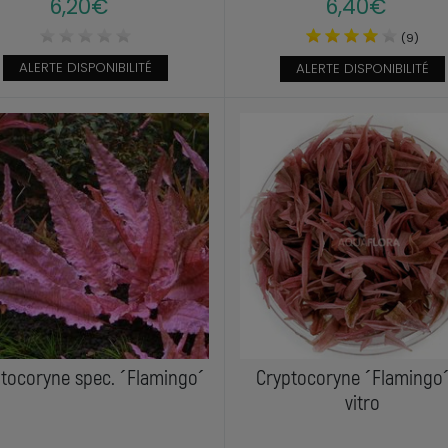
6,20€
6,40€
(9)
ALERTE DISPONIBILITÉ
ALERTE DISPONIBILITÉ
tocoryne spec. ´Flamingo´
Cryptocoryne ´Flamingo´
vitro