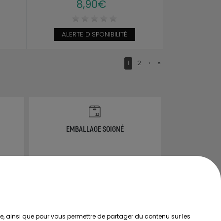
8,90€
ALERTE DISPONIBILITÉ
1
2
›
»
EMBALLAGE SOIGNÉ
info@ammannia.com
ée, ainsi que pour vous permettre de partager du contenu sur les