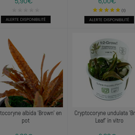
5,90€
6,00€
(1)
ALERTE DISPONIBILITÉ
ALERTE DISPONIBILITÉ
tocoryne albida 'Brown' en
Cryptocoryne undulata 'B
pot
Leaf' in vitro