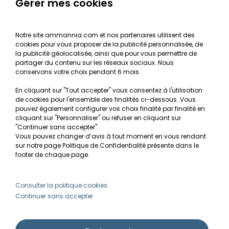
Le journal d'Ammannia
Gérer mes cookies
NOS SERVICES
Notre site ammannia.com et nos partenaires utilisent des
cookies pour vous proposer de la publicité personnalisée, de
Recherche de Notices de produits
la publicité géolocalisée, ainsi que pour vous permettre de
Mentions légales
partager du contenu sur les réseaux sociaux. Nous
conservons votre choix pendant 6 mois.
Conditions générales de vente
En cliquant sur "Tout accepter" vous consentez à l'utilisation
RGPD
de cookies pour l'ensemble des finalités ci-dessous. Vous
pouvez également configurer vos choix finalité par finalité en
MON COMPTE
cliquant sur "Personnaliser" ou refuser en cliquant sur
"Continuer sans accepter".
Vous pouvez changer d’avis à tout moment en vous rendant
Avantages
sur notre page Politique de Confidentialité présente dans le
Créer un compte client
footer de chaque page.
Mes commandes
Besoin d'aide ?
Consulter la politique cookies.
Continuer sans accepter
info@ammannia.com