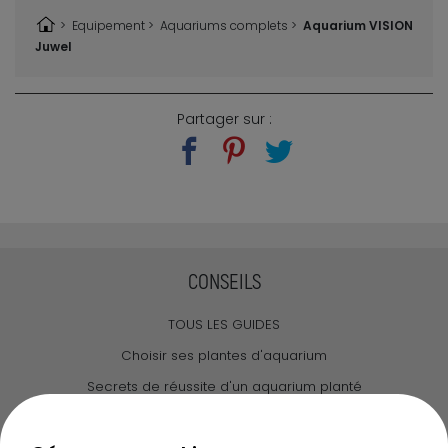
>
Equipement
>
Aquariums complets >
Aquarium VISION
Juwel
Partager sur :
CONSEILS
TOUS LES GUIDES
Choisir ses plantes d'aquarium
Secrets de réussite d'un aquarium planté
Guide pour créer votre Wabi Kusa