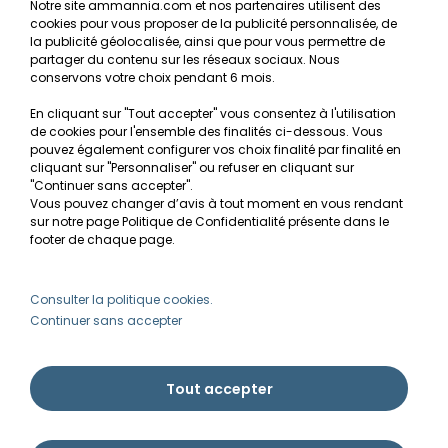
Notre site ammannia.com et nos partenaires utilisent des
cookies pour vous proposer de la publicité personnalisée, de
Recherche de Notices de produits
la publicité géolocalisée, ainsi que pour vous permettre de
Mentions légales
partager du contenu sur les réseaux sociaux. Nous
conservons votre choix pendant 6 mois.
Conditions générales de vente
En cliquant sur "Tout accepter" vous consentez à l'utilisation
RGPD
de cookies pour l'ensemble des finalités ci-dessous. Vous
pouvez également configurer vos choix finalité par finalité en
MON COMPTE
cliquant sur "Personnaliser" ou refuser en cliquant sur
"Continuer sans accepter".
Vous pouvez changer d’avis à tout moment en vous rendant
Avantages
sur notre page Politique de Confidentialité présente dans le
Créer un compte client
footer de chaque page.
Mes commandes
Besoin d'aide ?
Consulter la politique cookies.
Continuer sans accepter
info@ammannia.com
Tout accepter