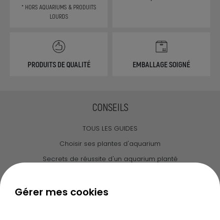
* HORS AQUARIUMS & PRODUITS
LOURDS
PRODUITS DE QUALITÉ
EMBALLAGE SOIGNÉ
CONSEILS
TOUS LES GUIDES
Choisir ses plantes d'aquarium
Secrets de réussite d'un aquarium planté
Guide pour créer votre Wabi Kusa
Le journal d'Ammannia
Gérer mes cookies
NOS SERVICES