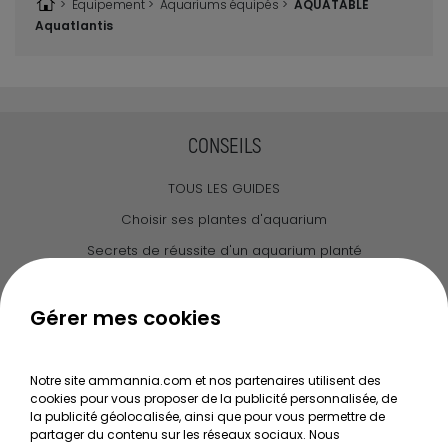
>
Equipement
>
Aquariums équipés >
AQUATABLE
Aquatlantis
CONSEILS
TOUS LES GUIDES
Choisir ses plantes d'aquarium
Secrets de réussite d'un aquarium planté
Guide pour créer votre Wabi Kusa
Le journal d'Ammannia
Gérer mes cookies
NOS SERVICES
Notre site ammannia.com et nos partenaires utilisent des
cookies pour vous proposer de la publicité personnalisée, de
Recherche de Notices de produits
la publicité géolocalisée, ainsi que pour vous permettre de
Mentions légales
partager du contenu sur les réseaux sociaux. Nous