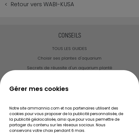
< Retour vers WABI-KUSA
CONSEILS
TOUS LES GUIDES
Choisir ses plantes d'aquarium
Secrets de réussite d'un aquarium planté
Guide pour créer votre Wabi Kusa
Le journal d'Ammannia
Gérer mes cookies
NOS SERVICES
Notre site ammannia.com et nos partenaires utilisent des
cookies pour vous proposer de la publicité personnalisée, de
Recherche de Notices de produits
la publicité géolocalisée, ainsi que pour vous permettre de
Mentions légales
partager du contenu sur les réseaux sociaux. Nous
conservons votre choix pendant 6 mois.
Conditions générales de vente