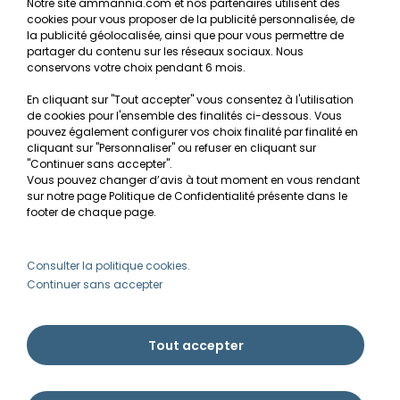
Notre site ammannia.com et nos partenaires utilisent des
cookies pour vous proposer de la publicité personnalisée, de
Recherche de Notices de produits
la publicité géolocalisée, ainsi que pour vous permettre de
Mentions légales
partager du contenu sur les réseaux sociaux. Nous
conservons votre choix pendant 6 mois.
Conditions générales de vente
En cliquant sur "Tout accepter" vous consentez à l'utilisation
RGPD
de cookies pour l'ensemble des finalités ci-dessous. Vous
pouvez également configurer vos choix finalité par finalité en
MON COMPTE
cliquant sur "Personnaliser" ou refuser en cliquant sur
"Continuer sans accepter".
Vous pouvez changer d’avis à tout moment en vous rendant
Avantages
sur notre page Politique de Confidentialité présente dans le
Créer un compte client
footer de chaque page.
Mes commandes
Besoin d'aide ?
Consulter la politique cookies.
Continuer sans accepter
info@ammannia.com
Tout accepter