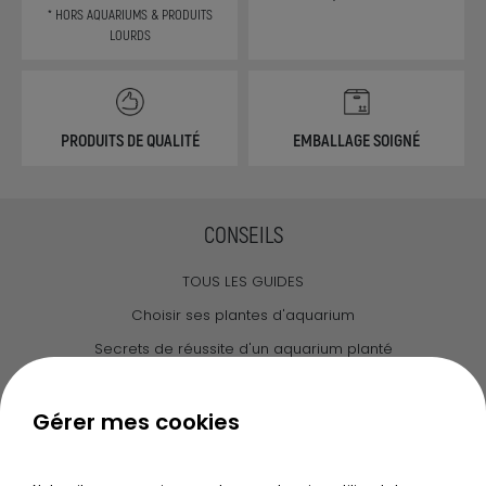
* HORS AQUARIUMS & PRODUITS
LOURDS
PRODUITS DE QUALITÉ
EMBALLAGE SOIGNÉ
CONSEILS
TOUS LES GUIDES
Choisir ses plantes d'aquarium
Secrets de réussite d'un aquarium planté
Guide pour créer votre Wabi Kusa
Le journal d'Ammannia
Gérer mes cookies
NOS SERVICES