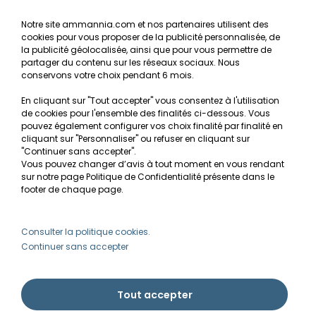
NOS SERVICES
Notre site ammannia.com et nos partenaires utilisent des
cookies pour vous proposer de la publicité personnalisée, de
Recherche de Notices de produits
la publicité géolocalisée, ainsi que pour vous permettre de
Mentions légales
partager du contenu sur les réseaux sociaux. Nous
conservons votre choix pendant 6 mois.
Conditions générales de vente
En cliquant sur "Tout accepter" vous consentez à l'utilisation
RGPD
de cookies pour l'ensemble des finalités ci-dessous. Vous
pouvez également configurer vos choix finalité par finalité en
MON COMPTE
cliquant sur "Personnaliser" ou refuser en cliquant sur
"Continuer sans accepter".
Vous pouvez changer d’avis à tout moment en vous rendant
Avantages
sur notre page Politique de Confidentialité présente dans le
Créer un compte client
footer de chaque page.
Mes commandes
Besoin d'aide ?
Consulter la politique cookies.
Continuer sans accepter
info@ammannia.com
Tout accepter