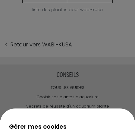
liste des plantes pour wabi-kusa
< Retour vers WABI-KUSA
CONSEILS
TOUS LES GUIDES
Choisir ses plantes d'aquarium
Secrets de réussite d'un aquarium planté
Guide pour créer votre Wabi Kusa
Le journal d'Ammannia
Gérer mes cookies