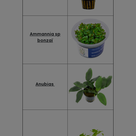
Ammannia sp
bonzaï
Anubias