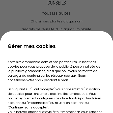
CONSEILS
TOUS LES GUIDES
Choisir ses plantes d'aquarium
Secrets de réussite d'un aquarium planté
Guide pour créer votre Wabi Kusa
Le journal d'Ammannia
Gérer mes cookies
NOS SERVICES
Notre site ammannia.com et nos partenaires utilisent des
cookies pour vous proposer de la publicité personnalisée, de
Recherche de Notices de produits
la publicité géolocalisée, ainsi que pour vous permettre de
Mentions légales
partager du contenu sur les réseaux sociaux. Nous
conservons votre choix pendant 6 mois.
Conditions générales de vente
En cliquant sur "Tout accepter" vous consentez à l'utilisation
RGPD
de cookies pour l'ensemble des finalités ci-dessous. Vous
pouvez également configurer vos choix finalité par finalité en
MON COMPTE
cliquant sur "Personnaliser" ou refuser en cliquant sur
"Continuer sans accepter".
Vous pouvez changer d’avis à tout moment en vous rendant
Avantages