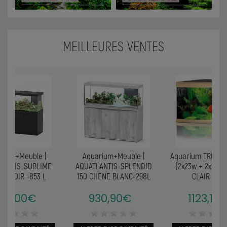
MEILLEURES VENTES
rium+Meuble |
Aquarium+Meuble |
Aquarium TRIGON
LANTIS-SUBLIME
AQUATLANTIS-SPLENDID
(2x23w + 2x12w
70 NOIR -853 L
150 CHENE BLANC-298L
CLAIR JUW
99,00€
930,90€
1123,10