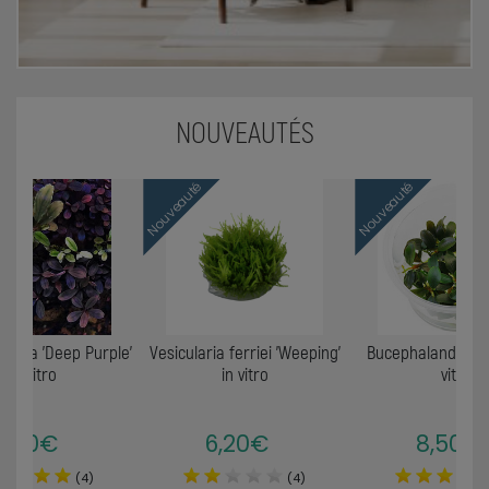
NOUVEAUTÉS
Nouveauté
Nouveauté
ndra 'Deep Purple'
Vesicularia ferriei 'Weeping'
Bucephalandra sp.
in vitro
in vitro
vitro
9,90€
6,20€
8,50€
(4)
(4)