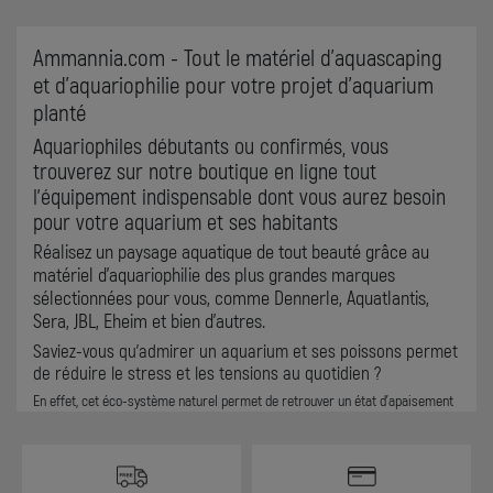
Ammannia.com - Tout le matériel d'aquascaping
et d'aquariophilie pour votre projet d'aquarium
planté
Aquariophiles débutants ou confirmés, vous
trouverez sur notre boutique en ligne tout
l'équipement indispensable dont vous aurez besoin
pour votre aquarium et ses habitants
Réalisez un paysage aquatique de tout beauté grâce au
matériel d'aquariophilie des plus grandes marques
sélectionnées pour vous, comme Dennerle, Aquatlantis,
Sera, JBL, Eheim et bien d'autres.
Saviez-vous qu'admirer un aquarium et ses poissons permet
de réduire le stress et les tensions au quotidien ?
En effet, cet éco-système naturel permet de retrouver un état d'apaisement
et de réduire l'anxiété des personnes qui l'observe. Le mouvement des
poissons et crevettes, les remous de l'eau et la beauté des plantes; distillent
un effet apaisant sur quiconque les contemple. Mettre un aquarium dans une
pièce principale permet de diffuser une atmosphère de sérénité à tous ses
occupants.