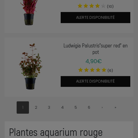
(10)
ALERTE DISPONIBILITÉ
Ludwigia Palustris"super red" en
pot
4,90€
(6)
ALERTE DISPONIBILITÉ
1
2
3
4
5
6
›
»
Plantes aquarium rouge