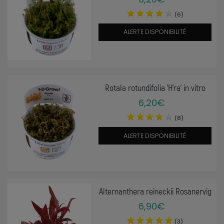
(6)
ALERTE DISPONIBILITÉ
Rotala rotundifolia 'H'ra' in vitro
6,20€
(8)
ALERTE DISPONIBILITÉ
Alternanthera reineckii Rosanervig
6,90€
(3)