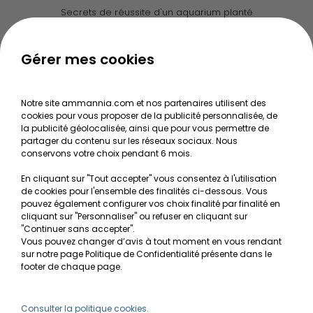
Secrets de réussite d'un aquarium planté
Guide pour créer votre Wabi Kusa
Le journal d'Ammannia
Gérer mes cookies
NOS SERVICES
Notre site ammannia.com et nos partenaires utilisent des
cookies pour vous proposer de la publicité personnalisée, de
Recherche de Notices de produits
la publicité géolocalisée, ainsi que pour vous permettre de
Mentions légales
partager du contenu sur les réseaux sociaux. Nous
conservons votre choix pendant 6 mois.
Conditions générales de vente
En cliquant sur "Tout accepter" vous consentez à l'utilisation
RGPD
de cookies pour l'ensemble des finalités ci-dessous. Vous
pouvez également configurer vos choix finalité par finalité en
MON COMPTE
cliquant sur "Personnaliser" ou refuser en cliquant sur
"Continuer sans accepter".
Vous pouvez changer d’avis à tout moment en vous rendant
Avantages
sur notre page Politique de Confidentialité présente dans le
Créer un compte client
footer de chaque page.
Mes commandes
Besoin d'aide ?
Consulter la politique cookies.