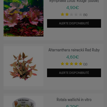
Nymphaea Lotus 'Rouge' (bulbe)
4,90€
(5)
ALERTE DISPONIBILITÉ
Alternanthera reineckii Red Ruby
4,60€
(2)
ALERTE DISPONIBILITÉ
Rotala wallichii in vitro
6,20€