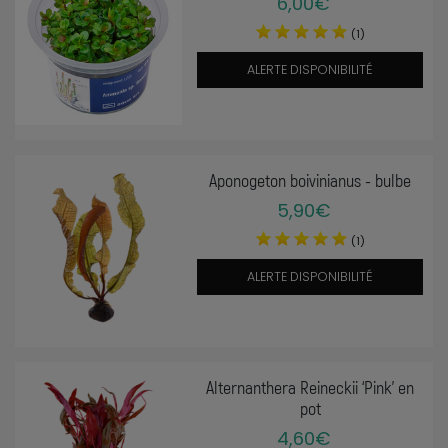
6,00€
(1)
ALERTE DISPONIBILITÉ
Aponogeton boivinianus - bulbe
5,90€
(1)
ALERTE DISPONIBILITÉ
Alternanthera Reineckii ‘Pink’ en
pot
4,60€