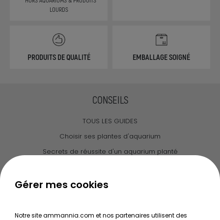
LOURDS
PRODUITS DE QUALITÉ
EMBALLAGE SOIGNÉ
CONSEILS
TOUS LES GUIDES
Choisir ses plantes d'aquarium
Secrets de réussite d'un aquarium planté
Guide pour créer votre Wabi Kusa
Le journal d'Ammannia
Gérer mes cookies
NOS SERVICES
Notre site ammannia.com et nos partenaires utilisent des