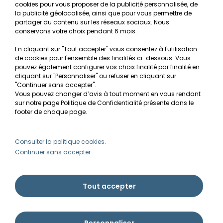
cookies pour vous proposer de la publicité personnalisée, de
Recherche de Notices de produits
la publicité géolocalisée, ainsi que pour vous permettre de
Mentions légales
partager du contenu sur les réseaux sociaux. Nous
conservons votre choix pendant 6 mois.
Conditions générales de vente
En cliquant sur "Tout accepter" vous consentez à l'utilisation
RGPD
de cookies pour l'ensemble des finalités ci-dessous. Vous
pouvez également configurer vos choix finalité par finalité en
MON COMPTE
cliquant sur "Personnaliser" ou refuser en cliquant sur
"Continuer sans accepter".
Vous pouvez changer d’avis à tout moment en vous rendant
Avantages
sur notre page Politique de Confidentialité présente dans le
Créer un compte client
footer de chaque page.
Mes commandes
Besoin d'aide ?
Consulter la politique cookies.
Continuer sans accepter
info@ammannia.com
Tout accepter
Personnaliser