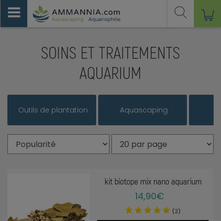
SOINS ET TRAITEMENTS
AQUARIUM
Outils de plantation
Aquascaping
F
kit biotope mix nano aquarium
14,90€
(2)