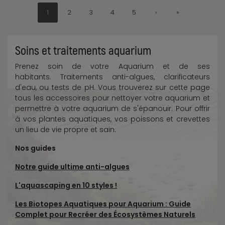
1
2
3
4
5
›
»
Soins et traitements aquarium
Prenez soin de votre Aquarium et de ses
habitants. Traitements anti-algues, clarificateurs
d'eau, ou tests de pH. Vous trouverez sur cette page
tous les accessoires pour nettoyer votre aquarium et
permettre à votre aquarium de s'épanouir. Pour offrir
à vos plantes aquatiques, vos poissons et crevettes
un lieu de vie propre et sain.
Nos guides
Notre guide ultime anti-algues
L'aquascaping en 10 styles !
Les Biotopes Aquatiques pour Aquarium : Guide
Complet pour Recréer des Écosystèmes Naturels