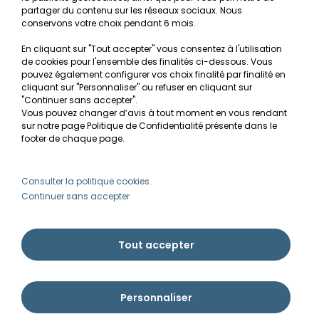
Mentions légales
partager du contenu sur les réseaux sociaux. Nous
conservons votre choix pendant 6 mois.
Conditions générales de vente
En cliquant sur "Tout accepter" vous consentez à l'utilisation
RGPD
de cookies pour l'ensemble des finalités ci-dessous. Vous
pouvez également configurer vos choix finalité par finalité en
MON COMPTE
cliquant sur "Personnaliser" ou refuser en cliquant sur
"Continuer sans accepter".
Vous pouvez changer d’avis à tout moment en vous rendant
Avantages
sur notre page Politique de Confidentialité présente dans le
Créer un compte client
footer de chaque page.
Mes commandes
Besoin d'aide ?
Consulter la politique cookies.
Continuer sans accepter
info@ammannia.com
Tout accepter
Personnaliser
Ammannia © Tous droits réservés 2026 | Imaginé par Pyxishop - Créé par
Pyxis