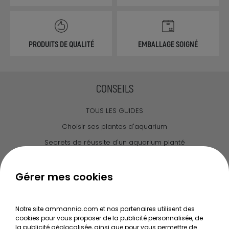
PRODUITS DE QUALITÉ
EMBALLAGE SOIGNÉ
CONSEILS
TOUS LES GUIDES
Choisir ses plantes d'aquarium
Secrets de réussite d'un aquarium planté
Guide pour créer votre Wabi Kusa
Le journal d'Ammannia
Gérer mes cookies
NOS SERVICES
Notre site ammannia.com et nos partenaires utilisent des
cookies pour vous proposer de la publicité personnalisée, de
Recherche de Notices de produits
la publicité géolocalisée, ainsi que pour vous permettre de