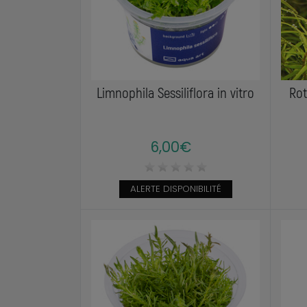
Limnophila Sessiliflora in vitro
Rot
6,00€
ALERTE DISPONIBILITÉ