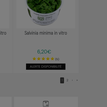
itro
Salvinia minima in vitro
6,20€
(5)
ALERTE DISPONIBILITÉ
1
2
›
»