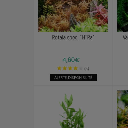
Rotala spec. ´H´Ra´
Va
4,60€
(5)
ALERTE DISPONIBILITÉ