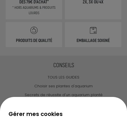
DÈS 79€ D'ACHAT*
2X, 3X OU 4X
* HORS AQUARIUMS & PRODUITS
LOURDS
PRODUITS DE QUALITÉ
EMBALLAGE SOIGNÉ
CONSEILS
TOUS LES GUIDES
Choisir ses plantes d'aquarium
Secrets de réussite d'un aquarium planté
Guide pour créer votre Wabi Kusa
Le journal d'Ammannia
Gérer mes cookies
NOS SERVICES