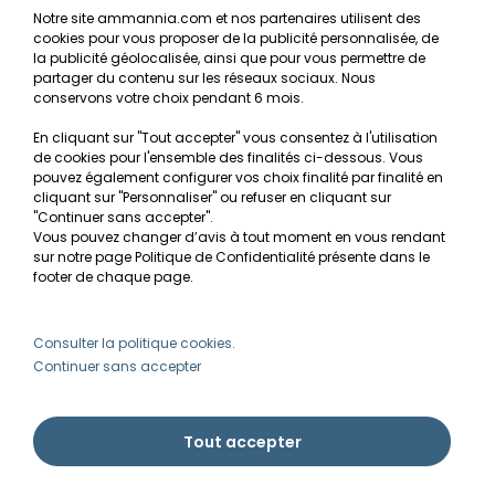
Notre site ammannia.com et nos partenaires utilisent des
cookies pour vous proposer de la publicité personnalisée, de
Recherche de Notices de produits
la publicité géolocalisée, ainsi que pour vous permettre de
Mentions légales
partager du contenu sur les réseaux sociaux. Nous
conservons votre choix pendant 6 mois.
Conditions générales de vente
En cliquant sur "Tout accepter" vous consentez à l'utilisation
RGPD
de cookies pour l'ensemble des finalités ci-dessous. Vous
pouvez également configurer vos choix finalité par finalité en
MON COMPTE
cliquant sur "Personnaliser" ou refuser en cliquant sur
"Continuer sans accepter".
Vous pouvez changer d’avis à tout moment en vous rendant
Avantages
sur notre page Politique de Confidentialité présente dans le
Créer un compte client
footer de chaque page.
Mes commandes
Besoin d'aide ?
Consulter la politique cookies.
Continuer sans accepter
info@ammannia.com
Tout accepter