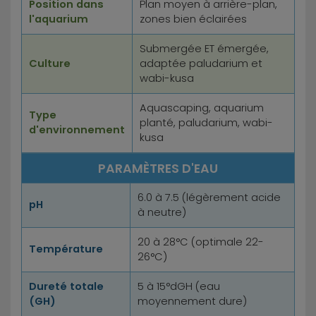
Position dans
Plan moyen à arrière-plan,
l'aquarium
zones bien éclairées
Submergée ET émergée,
Culture
adaptée paludarium et
wabi-kusa
Aquascaping, aquarium
Type
planté, paludarium, wabi-
d'environnement
kusa
PARAMÈTRES D'EAU
6.0 à 7.5 (légèrement acide
pH
à neutre)
20 à 28°C (optimale 22-
Température
26°C)
Dureté totale
5 à 15°dGH (eau
(GH)
moyennement dure)