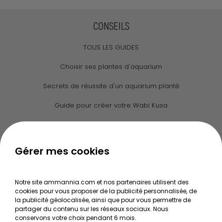
CONSEILS
TOUS LES GUIDES
Choisir ses plantes d'aquarium
Secrets de réussite d'un aquarium planté
Guide pour créer votre Wabi Kusa
Le journal d'Ammannia
NOS SERVICES
Gérer mes cookies
Recherche de Notices de produits
Notre site ammannia.com et nos partenaires utilisent des
Mentions légales
cookies pour vous proposer de la publicité personnalisée, de
la publicité géolocalisée, ainsi que pour vous permettre de
Conditions générales de vente
partager du contenu sur les réseaux sociaux. Nous
conservons votre choix pendant 6 mois.