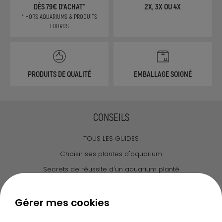
DÈS 79€ D'ACHAT*
2X, 3X OU 4X
* HORS AQUARIUMS & PRODUITS
LOURDS
PRODUITS DE QUALITÉ
EMBALLAGE SOIGNÉ
CONSEILS
TOUS LES GUIDES
Choisir ses plantes d'aquarium
Secrets de réussite d'un aquarium planté
Guide pour créer votre Wabi Kusa
Le journal d'Ammannia
Gérer mes cookies
NOS SERVICES