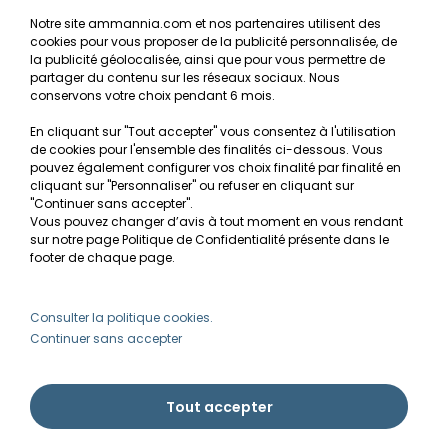
Notre site ammannia.com et nos partenaires utilisent des
cookies pour vous proposer de la publicité personnalisée, de
Recherche de Notices de produits
la publicité géolocalisée, ainsi que pour vous permettre de
Mentions légales
partager du contenu sur les réseaux sociaux. Nous
conservons votre choix pendant 6 mois.
Conditions générales de vente
En cliquant sur "Tout accepter" vous consentez à l'utilisation
RGPD
de cookies pour l'ensemble des finalités ci-dessous. Vous
pouvez également configurer vos choix finalité par finalité en
MON COMPTE
cliquant sur "Personnaliser" ou refuser en cliquant sur
"Continuer sans accepter".
Vous pouvez changer d’avis à tout moment en vous rendant
Avantages
sur notre page Politique de Confidentialité présente dans le
Créer un compte client
footer de chaque page.
Mes commandes
Besoin d'aide ?
Consulter la politique cookies.
Continuer sans accepter
info@ammannia.com
Tout accepter