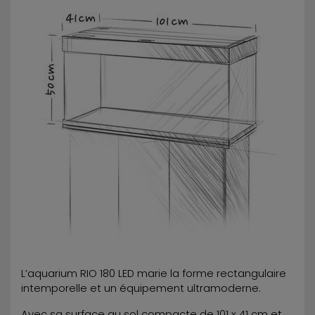
L’aquarium RIO 180 LED marie la forme rectangulaire
intemporelle et un équipement ultramoderne.
Avec sa surface au sol compacte de 101 x 41 cm et