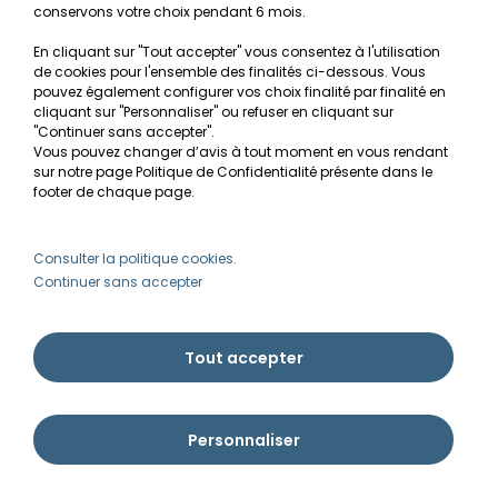
conservons votre choix pendant 6 mois.
En cliquant sur "Tout accepter" vous consentez à l'utilisation
de cookies pour l'ensemble des finalités ci-dessous. Vous
pouvez également configurer vos choix finalité par finalité en
cliquant sur "Personnaliser" ou refuser en cliquant sur
LIVRAISON GRATUITE
PAIEMENTS SÉCURISÉS
"Continuer sans accepter".
DÈS 79€ D'ACHAT*
2X, 3X OU 4X
Vous pouvez changer d’avis à tout moment en vous rendant
* HORS AQUARIUMS & PRODUITS
sur notre page Politique de Confidentialité présente dans le
LOURDS
footer de chaque page.
Consulter la politique cookies.
Continuer sans accepter
PRODUITS DE QUALITÉ
EMBALLAGE SOIGNÉ
Tout accepter
CONSEILS
Personnaliser
TOUS LES GUIDES
Choisir ses plantes d'aquarium