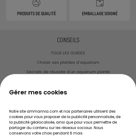
PRODUITS DE QUALITÉ
EMBALLAGE SOIGNÉ
CONSEILS
TOUS LES GUIDES
Choisir ses plantes d'aquarium
Secrets de réussite d'un aquarium planté
Guide pour créer votre Wabi Kusa
Le journal d'Ammannia
Gérer mes cookies
NOS SERVICES
Notre site ammannia.com et nos partenaires utilisent des
cookies pour vous proposer de la publicité personnalisée, de
Recherche de Notices de produits
la publicité géolocalisée, ainsi que pour vous permettre de
Mentions légales
partager du contenu sur les réseaux sociaux. Nous
conservons votre choix pendant 6 mois.