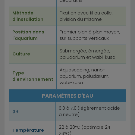
décoratifs
Méthode
Fixation avec fil ou colle,
d'installation
division du rhizome
Position dans
Premier plan à plan moyen,
l'aquarium
sur supports verticaux
Submergée, émergée,
Culture
paludarium et wabi-kusa
Aquascaping, nano-
Type
aquarium, paludarium,
d'environnement
wabi-kusa
PARAMÈTRES D'EAU
6.0 à 7.0 (légèrement acide
pH
à neutre)
22 à 28°C (optimale 24-
Température
26°C)