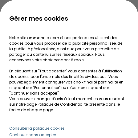
Le journal d'Ammannia
NOS SERVICES
Gérer mes cookies
Recherche de Notices de produits
Notre site ammannia.com et nos partenaires utilisent des
Mentions légales
cookies pour vous proposer de la publicité personnalisée, de
la publicité géolocalisée, ainsi que pour vous permettre de
Conditions générales de vente
partager du contenu sur les réseaux sociaux. Nous
conservons votre choix pendant 6 mois.
RGPD
En cliquant sur "Tout accepter" vous consentez à l'utilisation
de cookies pour l'ensemble des finalités ci-dessous. Vous
MON COMPTE
pouvez également configurer vos choix finalité par finalité en
cliquant sur "Personnaliser" ou refuser en cliquant sur
Avantages
"Continuer sans accepter".
Vous pouvez changer d’avis à tout moment en vous rendant
Créer un compte client
sur notre page Politique de Confidentialité présente dans le
footer de chaque page.
Mes commandes
Besoin d'aide ?
Consulter la politique cookies.
Continuer sans accepter