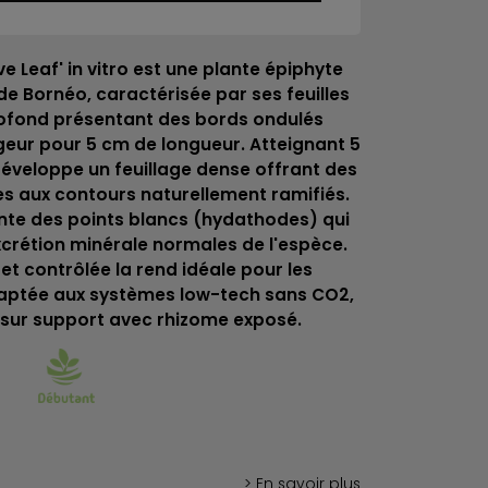
 Leaf' in vitro est une plante épiphyte
e Bornéo, caractérisée par ses feuilles
rofond présentant des bords ondulés
rgeur pour 5 cm de longueur. Atteignant 5
développe un feuillage dense offrant des
 aux contours naturellement ramifiés.
ente des points blancs (hydathodes) qui
xcrétion minérale normales de l'espèce.
et contrôlée la rend idéale pour les
aptée aux systèmes low-tech sans CO2,
e sur support avec rhizome exposé.
> En savoir plus