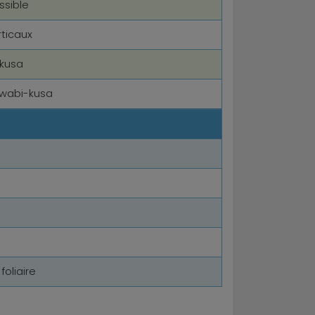
ssible
rticaux
kusa
 wabi-kusa
e
foliaire