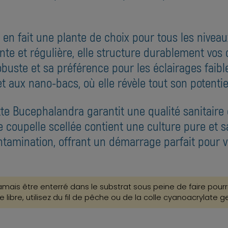
 en fait une plante de choix pour tous les nivea
ente et régulière, elle structure durablement v
obuste et sa préférence pour les éclairages faibl
aux nano-bacs, où elle révèle tout son potentiel
tte Bucephalandra garantit une qualité sanitaire
coupelle scellée contient une culture pure et sa
tamination, offrant un démarrage parfait pour v
amais être enterré dans le substrat sous peine de faire pourri
e libre, utilisez du fil de pêche ou de la colle cyanoacrylate g