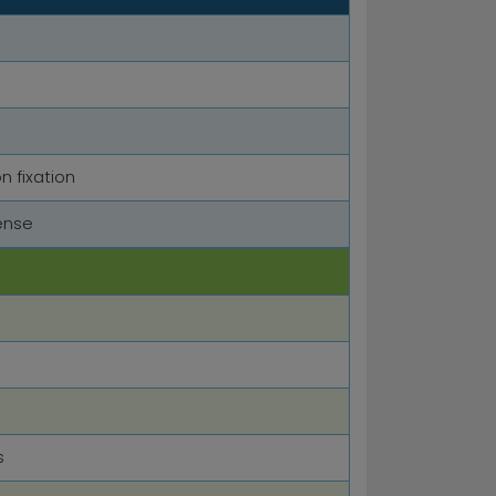
n fixation
dense
s