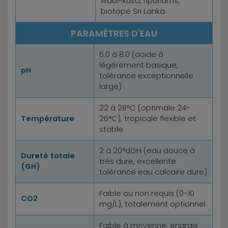
wabi-kusa, ripariums,
biotope Sri Lanka
PARAMÈTRES D'EAU
6.0 à 8.0 (acide à
légèrement basique,
pH
tolérance exceptionnelle
large)
22 à 28°C (optimale 24-
Température
26°C), tropicale flexible et
stable
2 à 20°dGH (eau douce à
Dureté totale
très dure, excellente
(GH)
tolérance eau calcaire dure)
Faible ou non requis (0-10
CO2
mg/L), totalement optionnel
Faible à moyenne, engrais