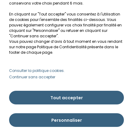
*Attention, la garantie "plante" en livraison point
conservons votre choix pendant 6 mois.
relais n'est valable que pendant les 48 heures
suivant la mise à disposition en point relais.
En cliquant sur "Tout accepter" vous consentez à l'utilisation
de cookies pour l'ensemble des finalités ci-dessous. Vous
pouvez également configurer vos choix finalité par finalité en
cliquant sur "Personnaliser" ou refuser en cliquant sur
"Continuer sans accepter".
Vous pouvez changer d’avis à tout moment en vous rendant
sur notre page Politique de Confidentialité présente dans le
CES PRODUITS DEVRAIENT
footer de chaque page.
ÉGALEMENT VOUS INTÉRESSER
Consulter la politique cookies.
Hygrophila polysperma : fiche
Continuer sans accepter
complète
5,40€
Tout accepter
ALERTE DISPONIBILITÉ
Personnaliser
Shinnersia (Trichocoronis)
rivularis en pot : fiche complète