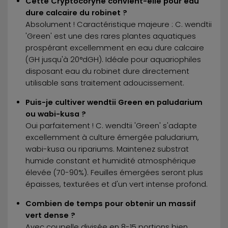
Cette Cryptocoryne convient-elle pour eau
dure calcaire du robinet ?
Absolument ! Caractéristique majeure : C. wendtii
'Green' est une des rares plantes aquatiques
prospérant excellemment en eau dure calcaire
(GH jusqu'à 20°dGH). Idéale pour aquariophiles
disposant eau du robinet dure directement
utilisable sans traitement adoucissement.
Puis-je cultiver wendtii Green en paludarium
ou wabi-kusa ?
Oui parfaitement ! C. wendtii 'Green' s'adapte
excellemment à culture émergée paludarium,
wabi-kusa ou ripariums. Maintenez substrat
humide constant et humidité atmosphérique
élevée (70-90%). Feuilles émergées seront plus
épaisses, texturées et d'un vert intense profond.
Combien de temps pour obtenir un massif
vert dense ?
Avec coupelle divisée en 8-15 portions bien