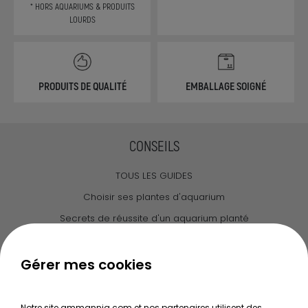
* HORS AQUARIUMS & PRODUITS
LOURDS
PRODUITS DE QUALITÉ
EMBALLAGE SOIGNÉ
CONSEILS
TOUS LES GUIDES
Choisir ses plantes d'aquarium
Secrets de réussite d'un aquarium planté
Guide pour créer votre Wabi Kusa
Le journal d'Ammannia
Gérer mes cookies
NOS SERVICES
Notre site ammannia.com et nos partenaires utilisent des