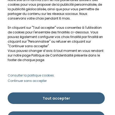
cookies pour vous proposer de la publicité personnalisée, de
Recherche de Notices de produits
la publicité géolocalisée, ainsi que pour vous permettre de
Mentions légales
partager du contenu sur les réseaux sociaux. Nous
conservons votre choix pendant 6 mois.
Conditions générales de vente
En cliquant sur "Tout accepter" vous consentez à l'utilisation
RGPD
de cookies pour l'ensemble des finalités ci-dessous. Vous
pouvez également configurer vos choix finalité par finalité en
MON COMPTE
cliquant sur "Personnaliser" ou refuser en cliquant sur
"Continuer sans accepter".
Vous pouvez changer d’avis à tout moment en vous rendant
Avantages
sur notre page Politique de Confidentialité présente dans le
Créer un compte client
footer de chaque page.
Mes commandes
Besoin d'aide ?
Consulter la politique cookies.
Continuer sans accepter
info@ammannia.com
Tout accepter