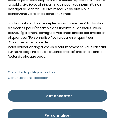
Recherche de Notices de produits
la publicité géolocalisée, ainsi que pour vous permettre de
Mentions légales
partager du contenu sur les réseaux sociaux. Nous
conservons votre choix pendant 6 mois.
Conditions générales de vente
En cliquant sur "Tout accepter" vous consentez à l'utilisation
RGPD
de cookies pour l'ensemble des finalités ci-dessous. Vous
pouvez également configurer vos choix finalité par finalité en
MON COMPTE
cliquant sur "Personnaliser" ou refuser en cliquant sur
"Continuer sans accepter".
Vous pouvez changer d’avis à tout moment en vous rendant
Avantages
sur notre page Politique de Confidentialité présente dans le
Créer un compte client
footer de chaque page.
Mes commandes
Besoin d'aide ?
Consulter la politique cookies.
Continuer sans accepter
info@ammannia.com
Tout accepter
Personnaliser