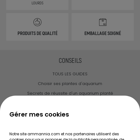
LOURDS
PRODUITS DE QUALITÉ
EMBALLAGE SOIGNÉ
CONSEILS
TOUS LES GUIDES
Choisir ses plantes d'aquarium
Secrets de réussite d'un aquarium planté
Guide pour créer votre Wabi Kusa
Le journal d'Ammannia
Gérer mes cookies
NOS SERVICES
Notre site ammannia.com et nos partenaires utilisent des
cookies pour vous proposer de la publicité personnalisée, de