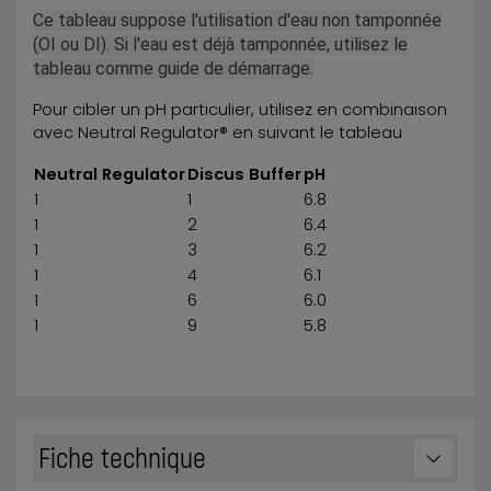
Ce tableau suppose l'utilisation d'eau non tamponnée
(OI ou DI).
Si l'eau est déjà tamponnée, utilisez le
tableau comme guide de démarrage.
Pour cibler un pH particulier, utilisez en combinaison
avec Neutral Regulator® en suivant le tableau
Neutral Regulator
Discus Buffer
pH
1
1
6.8
1
2
6.4
1
3
6.2
1
4
6.1
1
6
6.0
1
9
5.8
Fiche technique