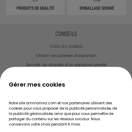
PRODUITS DE QUALITÉ
EMBALLAGE SOIGNÉ
CONSEILS
TOUS LES GUIDES
Choisir ses plantes d'aquarium
Secrets de réussite d'un aquarium planté
Guide pour créer votre Wabi Kusa
Le journal d'Ammannia
Gérer mes cookies
NOS SERVICES
Notre site ammannia.com et nos partenaires utilisent des
cookies pour vous proposer de la publicité personnalisée, de
Recherche de Notices de produits
la publicité géolocalisée, ainsi que pour vous permettre de
Mentions légales
partager du contenu sur les réseaux sociaux. Nous
conservons votre choix pendant 6 mois.
Conditions générales de vente