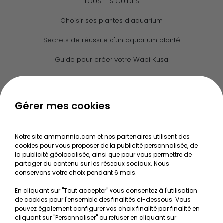
TOUS LES GUIDES
Choisir ses plantes d'aquarium
Secrets de réussite d'un aquarium planté
Guide pour créer votre Wabi Kusa
Le journal d'Ammannia
NOS SERVICES
Gérer mes cookies
Recherche de Notices de produits
Notre site ammannia.com et nos partenaires utilisent des
Mentions légales
cookies pour vous proposer de la publicité personnalisée, de
la publicité géolocalisée, ainsi que pour vous permettre de
Conditions générales de vente
partager du contenu sur les réseaux sociaux. Nous
conservons votre choix pendant 6 mois.
RGPD
En cliquant sur "Tout accepter" vous consentez à l'utilisation
de cookies pour l'ensemble des finalités ci-dessous. Vous
MON COMPTE
pouvez également configurer vos choix finalité par finalité en
cliquant sur "Personnaliser" ou refuser en cliquant sur