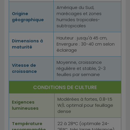
Amérique du Sud,
Origine
marécages et zones
géographique
humides tropicales-
subtropicales
Hauteur : jusqu'à 45 cm,
Dimensions à
Envergure : 30-40 cm selon
maturité
éclairage
Moyenne, croissance
Vitesse de
régulière et stable, 2-3
croissance
feuilles par semaine
CONDITIONS DE CULTURE
Modérées à fortes, 0.8-1.5
Exigences
W/L optimal pour feuillage
lumineuses
dense
Température
22 à 28°C (optimale 24-
recommandée
26°C, très large tolérance)