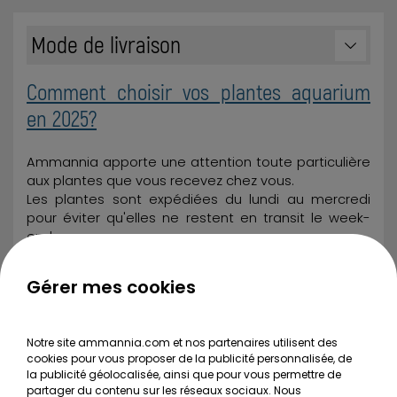
Mode de livraison
Comment choisir vos plantes aquarium
en 2025?
Ammannia apporte une attention toute particulière
aux plantes que vous recevez chez vous.
Les plantes sont expédiées du lundi au mercredi
pour éviter qu'elles ne restent en transit le week-
end.
Désormais, vous pouvez choisir la
LIVRAISON POINT
Gérer mes cookies
RELAIS pour vos plantes
( à partir de 5.9€ ).
Le choix du mode de livraison se fait une fois
connecté(e), après validation de votre panier.
Notre site ammannia.com et nos partenaires utilisent des
cookies pour vous proposer de la publicité personnalisée, de
la publicité géolocalisée, ainsi que pour vous permettre de
Exceptionnellement, les livraisons peuvent même
partager du contenu sur les réseaux sociaux. Nous