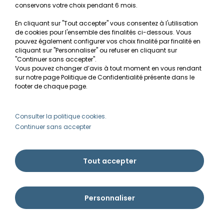
conservons votre choix pendant 6 mois.
être retardées de quelques jours afin de vous
envoyer des plantes d'une fraîcheur parfaite.
En cliquant sur "Tout accepter" vous consentez à l'utilisation
de cookies pour l'ensemble des finalités ci-dessous. Vous
Afin de vous garantir la meilleure qualité possible,
pouvez également configurer vos choix finalité par finalité en
nous expédions les plantes parmi les marques
cliquant sur "Personnaliser" ou refuser en cliquant sur
Aquaflora, Tropica, Dennerle
ou
Aqua Art
, selon
"Continuer sans accepter".
les
arrivages, la disponibilité
et surtout
la
Vous pouvez changer d’avis à tout moment en vous rendant
sur notre page Politique de Confidentialité présente dans le
fraîcheur
au moment de la préparation de votre
footer de chaque page.
commande.
Ces 4 marques se valent en termes de qualité.
Consulter la politique cookies.
Ammannia s'engage à vous renvoyer les plantes qui
Continuer sans accepter
arrivent en mauvais état.
*
Les plantes sont emballées à l'unité dans un sachet
hermétique avec un fond d'eau, ce qui permet de
Tout accepter
les protéger des chocs durant le transport et de les
garder dans un climat humide.
L'emballage papier + carton permet de préserver
Personnaliser
les plantes des différences de température (froid et
chaud).