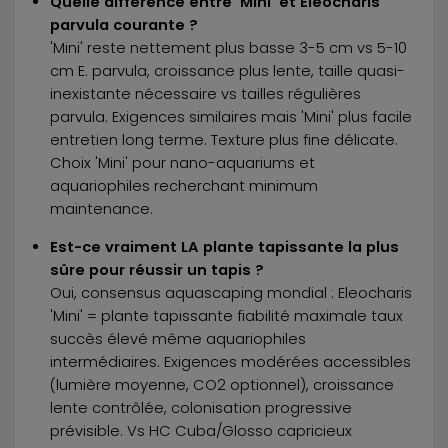
Quelle différence entre 'Mini' et Eleocharis
parvula courante ?
'Mini' reste nettement plus basse 3-5 cm vs 5-10
cm E. parvula, croissance plus lente, taille quasi-
inexistante nécessaire vs tailles régulières
parvula. Exigences similaires mais 'Mini' plus facile
entretien long terme. Texture plus fine délicate.
Choix 'Mini' pour nano-aquariums et
aquariophiles recherchant minimum
maintenance.
Est-ce vraiment LA plante tapissante la plus
sûre pour réussir un tapis ?
Oui, consensus aquascaping mondial : Eleocharis
'Mini' = plante tapissante fiabilité maximale taux
succès élevé même aquariophiles
intermédiaires. Exigences modérées accessibles
(lumière moyenne, CO2 optionnel), croissance
lente contrôlée, colonisation progressive
prévisible. Vs HC Cuba/Glosso capricieux