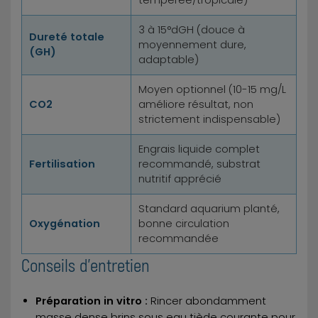
3 à 15°dGH (douce à
Dureté totale
moyennement dure,
(GH)
adaptable)
Moyen optionnel (10-15 mg/L
CO2
améliore résultat, non
strictement indispensable)
Engrais liquide complet
Fertilisation
recommandé, substrat
nutritif apprécié
Standard aquarium planté,
Oxygénation
bonne circulation
recommandée
Conseils d'entretien
Préparation in vitro :
Rincer abondamment
masse dense brins sous eau tiède courante pour