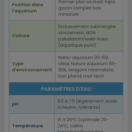
Premier plan exclusif, tapis
Position dans
gazon complet bas
l'aquarium
miniature
Exclusivement submergée
strictement, NON
Culture
paludarium/wabi-kusa
(aquatique pure)
Nano-aquarium 20-60L
Type
idéal, Nature Aquarium 60-
d'environnement
150L, Iwagumi minimaliste,
bac planté mid-tech
PARAMÈTRES D'EAU
6.0 à 7.5 (légèrement acide
pH
à neutre, tolérante)
15 à 26°C (optimale 20-
Température
24°C, tolère
tempérée/tropicale)