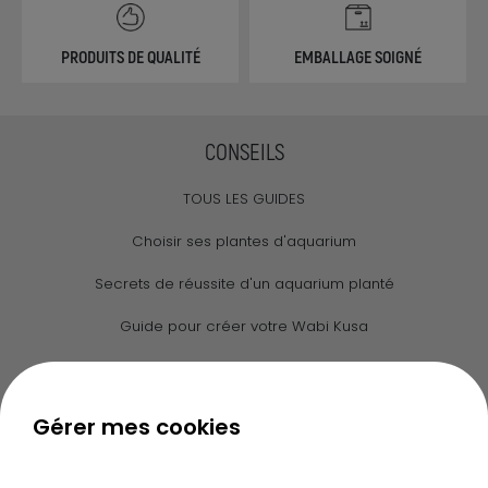
PRODUITS DE QUALITÉ
EMBALLAGE SOIGNÉ
CONSEILS
TOUS LES GUIDES
Choisir ses plantes d'aquarium
Secrets de réussite d'un aquarium planté
Guide pour créer votre Wabi Kusa
Le journal d'Ammannia
NOS SERVICES
Gérer mes cookies
Recherche de Notices de produits