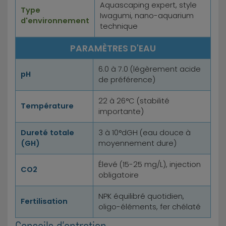
Aquascaping expert, style
Type
Iwagumi, nano-aquarium
d'environnement
technique
PARAMÈTRES D'EAU
6.0 à 7.0 (légèrement acide
pH
de préférence)
22 à 26°C (stabilité
Température
importante)
Dureté totale
3 à 10°dGH (eau douce à
(GH)
moyennement dure)
Élevé (15-25 mg/L), injection
CO2
obligatoire
NPK équilibré quotidien,
Fertilisation
oligo-éléments, fer chélaté
Conseils d'entretien