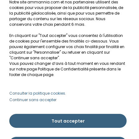
Notre site ammannia.com et nos partenaires utilisent des
Mentions légales
cookies pour vous proposer de la publicité personnalisée, de
la publicité géolocalisée, ainsi que pour vous permettre de
Conditions générales de vente
partager du contenu sur les réseaux sociaux. Nous
conservons votre choix pendant 6 mois.
RGPD
En cliquant sur "Tout accepter" vous consentez à l'utilisation
de cookies pour l'ensemble des finalités ci-dessous. Vous
MON COMPTE
pouvez également configurer vos choix finalité par finalité en
cliquant sur "Personnaliser" ou refuser en cliquant sur
Avantages
"Continuer sans accepter".
Vous pouvez changer d’avis à tout moment en vous rendant
Créer un compte client
sur notre page Politique de Confidentialité présente dans le
footer de chaque page.
Mes commandes
Besoin d'aide ?
Consulter la politique cookies.
Continuer sans accepter
info@ammannia.com
Tout accepter