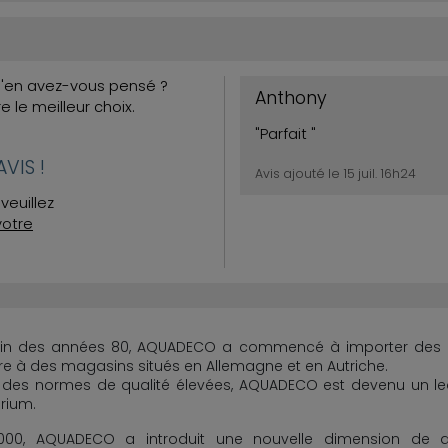
Qu'en avez-vous pensé ?
Anthony
re le meilleur choix.
"Parfait "
VIS !
Avis ajouté le 15 juil. 16h24
veuillez
votre
 fin des années 80, AQUADECO a commencé à importer des pie
e à des magasins situés en Allemagne et en Autriche.
 des normes de qualité élevées, AQUADECO est devenu un lead
rium.
000, AQUADECO a introduit une nouvelle dimension de qu