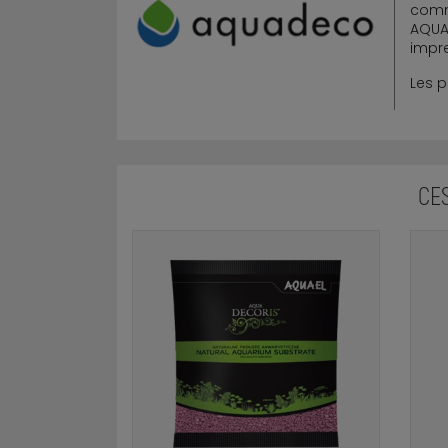
comm
AQUA
impr
Les p
CE