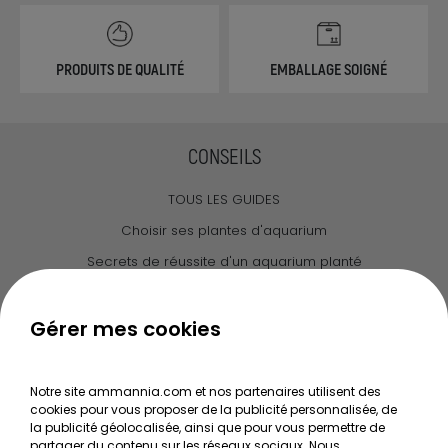
PRODUITS DE QUALITÉ
EMBALLAGE SOIGNÉ
CONSEILS
TOUS LES GUIDES
Choisir ses plantes d'aquarium
Secrets de réussite d'un aquarium planté
Guide pour créer votre Wabi Kusa
Le journal d'Ammannia
Gérer mes cookies
NOS SERVICES
Notre site ammannia.com et nos partenaires utilisent des
cookies pour vous proposer de la publicité personnalisée, de
Recherche de Notices de produits
la publicité géolocalisée, ainsi que pour vous permettre de
Mentions légales
partager du contenu sur les réseaux sociaux. Nous