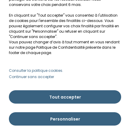
conservons votre choix pendant 6 mois.
Conditions générales de vente
En cliquant sur "Tout accepter" vous consentez à l'utilisation
RGPD
de cookies pour l'ensemble des finalités ci-dessous. Vous
pouvez également configurer vos choix finalité par finalité en
MON COMPTE
cliquant sur "Personnaliser" ou refuser en cliquant sur
"Continuer sans accepter".
Vous pouvez changer d’avis à tout moment en vous rendant
Avantages
sur notre page Politique de Confidentialité présente dans le
Créer un compte client
footer de chaque page.
Mes commandes
Besoin d'aide ?
Consulter la politique cookies.
Continuer sans accepter
info@ammannia.com
Tout accepter
Personnaliser
Ammannia © Tous droits réservés 2026 | Imaginé par Pyxishop - Créé par
Pyxis
développement