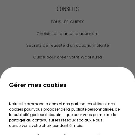
CONSEILS
TOUS LES GUIDES
Choisir ses plantes d'aquarium
Secrets de réussite d'un aquarium planté
Guide pour créer votre Wabi Kusa
Le journal d'Ammannia
NOS SERVICES
Gérer mes cookies
Recherche de Notices de produits
Notre site ammannia.com et nos partenaires utilisent des
Mentions légales
cookies pour vous proposer de la publicité personnalisée, de
la publicité géolocalisée, ainsi que pour vous permettre de
Conditions générales de vente
partager du contenu sur les réseaux sociaux. Nous
conservons votre choix pendant 6 mois.
RGPD