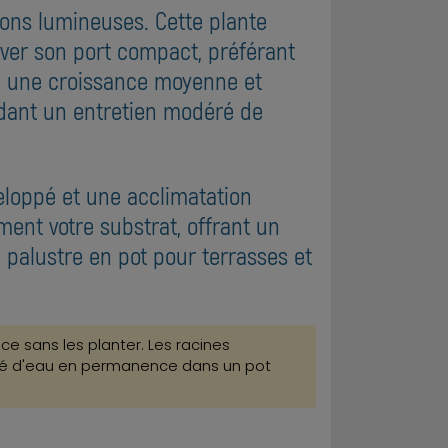
ions lumineuses. Cette plante
ver son port compact, préférant
ec une croissance moyenne et
ndant un entretien modéré de
eloppé et une acclimatation
ment votre substrat, offrant un
palustre en pot pour terrasses et
ace sans les planter. Les racines
turé d'eau en permanence dans un pot