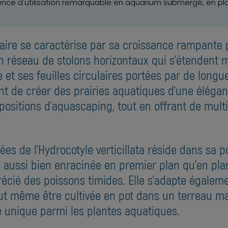
lence d'utilisation remarquable en aquarium submergé, en plan
naire se caractérise par sa croissance rampante 
réseau de stolons horizontaux qui s'étendent m
et ses feuilles circulaires portées par de longue
ant de créer des prairies aquatiques d'une élég
sitions d'aquascaping, tout en offrant de multip
iées de l'Hydrocotyle verticillata réside dans sa 
e aussi bien enracinée en premier plan qu'en plant
récié des poissons timides. Elle s'adapte égale
peut même être cultivée en pot dans un terreau
age unique parmi les plantes aquatiques.