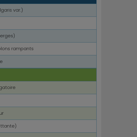
garis var.)
erges)
stolons rampants
re
gatoire
ur
ottante)