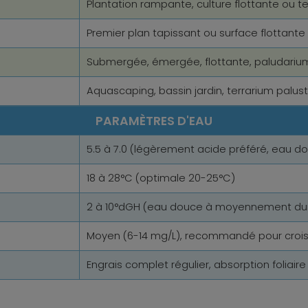
Plantation rampante, culture flottante ou t
Premier plan tapissant ou surface flottante
Submergée, émergée, flottante, paludarium
Aquascaping, bassin jardin, terrarium palus
PARAMÈTRES D'EAU
5.5 à 7.0 (légèrement acide préféré, eau d
18 à 28°C (optimale 20-25°C)
2 à 10°dGH (eau douce à moyennement du
Moyen (6-14 mg/L), recommandé pour croi
Engrais complet régulier, absorption foliaire