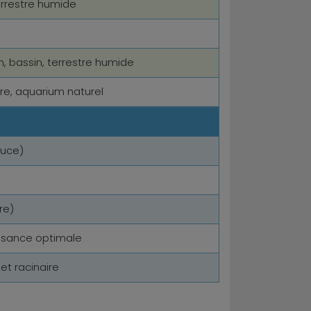
errestre humide
, bassin, terrestre humide
tre, aquarium naturel
ouce)
re)
ssance optimale
 et racinaire