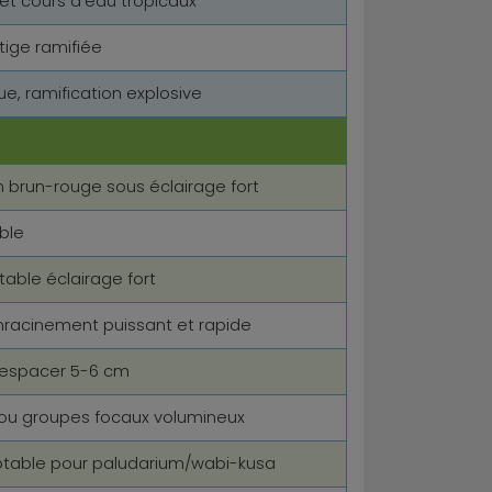
 et cours d'eau tropicaux
tige ramifiée
, ramification explosive
n brun-rouge sous éclairage fort
ble
table éclairage fort
nracinement puissant et rapide
, espacer 5-6 cm
 ou groupes focaux volumineux
table pour paludarium/wabi-kusa