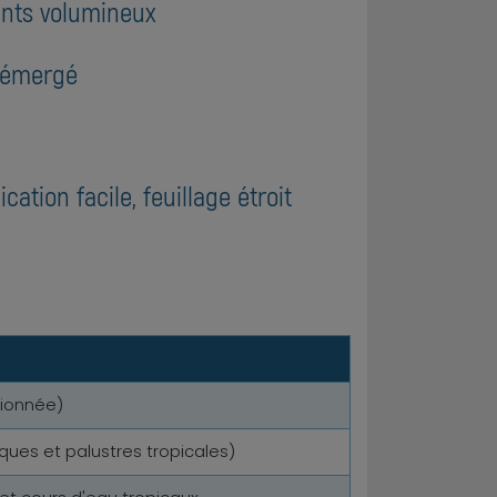
ants volumineux
a émergé
ation facile, feuillage étroit
tionnée)
ues et palustres tropicales)