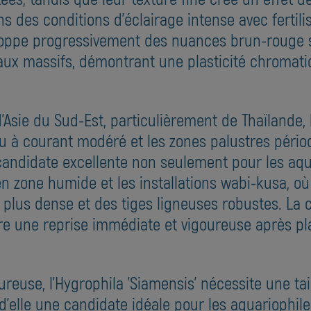
ns des conditions d'éclairage intense avec fertili
loppe progressivement des nuances brun-rouge s
aux massifs, démontrant une plasticité chromati
d'Asie du Sud-Est, particulièrement de Thaïlande, 
au à courant modéré et les zones palustres péri
e candidate excellente non seulement pour les aq
 zone humide et les installations wabi-kusa, où
plus dense et des tiges ligneuses robustes. La 
re une reprise immédiate et vigoureuse après pl
ureuse, l'Hygrophila 'Siamensis' nécessite une ta
d'elle une candidate idéale pour les aquariophiles