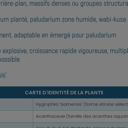
arrière-plan, massifs denses ou groupes structur
rium planté, paludarium zone humide, wabi-kus
ement, adaptable en émergé pour paludarium
 explosive, croissance rapide vigoureuse, multiplic
possible
is'
CARTE D'IDENTITÉ DE LA PLANTE
Hygrophila 'Siamensis' (forme étroite sélec
Acanthaceae (famille des acanthes aquatiq