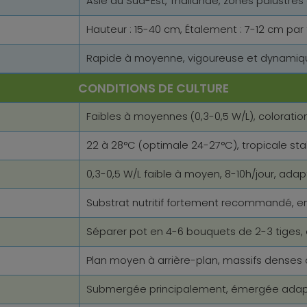
Asie du Sud-Est, Thaïlande, zones palustres
Hauteur : 15-40 cm, Étalement : 7-12 cm par 
Rapide à moyenne, vigoureuse et dynamique
CONDITIONS DE CULTURE
Faibles à moyennes (0,3-0,5 W/L), coloratio
22 à 28°C (optimale 24-27°C), tropicale sta
0,3-0,5 W/L faible à moyen, 8-10h/jour, adap
Substrat nutritif fortement recommandé, e
Séparer pot en 4-6 bouquets de 2-3 tiges
Plan moyen à arrière-plan, massifs denses
Submergée principalement, émergée adap