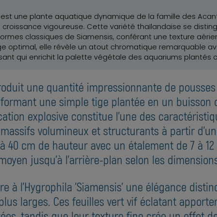
ot, est une plante aquatique dynamique de la famille des Aca
a croissance vigoureuse. Cette variété thaïlandaise se disting
es formes classiques de Siamensis, conférant une texture aér
e optimal, elle révèle un atout chromatique remarquable ave
issant qui enrichit la palette végétale des aquariums plantés
roduit une quantité impressionnante de pousses 
ormant une simple tige plantée en un buisson 
ation explosive constitue l'une des caractéristi
massifs volumineux et structurants à partir d'un 
 à 40 cm de hauteur avec un étalement de 7 à 12 c
moyen jusqu'à l'arrière-plan selon les dimension
ère à l'Hygrophila 'Siamensis' une élégance distin
plus larges. Ces feuilles vert vif éclatant apport
ées, tandis que leur texture fine crée un effet