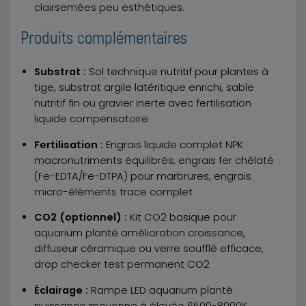
clairsemées peu esthétiques.
Produits complémentaires
Substrat :
Sol technique nutritif pour plantes à
tige, substrat argile latéritique enrichi, sable
nutritif fin ou gravier inerte avec fertilisation
liquide compensatoire
Fertilisation :
Engrais liquide complet NPK
macronutriments équilibrés, engrais fer chélaté
(Fe-EDTA/Fe-DTPA) pour marbrures, engrais
micro-éléments trace complet
CO2 (optionnel) :
Kit CO2 basique pour
aquarium planté amélioration croissance,
diffuseur céramique ou verre soufflé efficace,
drop checker test permanent CO2
Éclairage :
Rampe LED aquarium planté
puissance moyenne à élevée 6500-8000K,