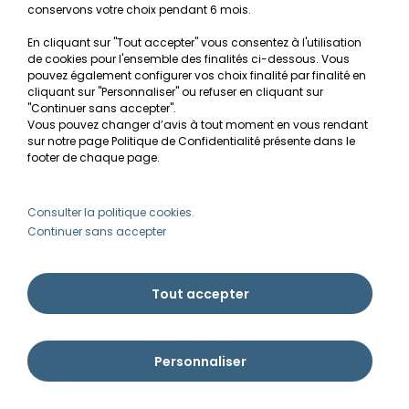
ALERTE DISPONIBILITÉ
conservons votre choix pendant 6 mois.
En cliquant sur "Tout accepter" vous consentez à l'utilisation
de cookies pour l'ensemble des finalités ci-dessous. Vous
Limnophila sp. ’Vietnam’ in vitro
pouvez également configurer vos choix finalité par finalité en
: fiche complète
cliquant sur "Personnaliser" ou refuser en cliquant sur
"Continuer sans accepter".
6,00€
Vous pouvez changer d’avis à tout moment en vous rendant
sur notre page Politique de Confidentialité présente dans le
footer de chaque page.
ALERTE DISPONIBILITÉ
Consulter la politique cookies.
Echinodorus ‘Small Bear’ -
Continuer sans accepter
plante aquarium rouge
compacte facile
5,90€
Tout accepter
ALERTE DISPONIBILITÉ
Personnaliser
Nouveauté
Bucephalandra 'Deep Purple' in
vitro : fiche complète