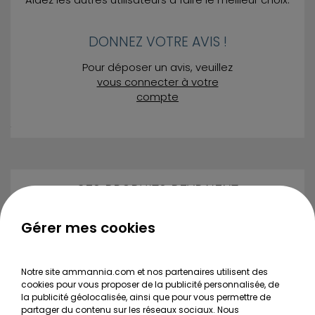
Aidez les autres utilisateurs à faire le meilleur choix.
DONNEZ VOTRE AVIS !
Pour déposer un avis, veuillez
vous connecter à votre
compte
CES PRODUITS DEVRAIENT
ÉGALEMENT VOUS INTÉRESSER
Gérer mes cookies
Pogostemon Stellatus in vitro :
fiche complète
Notre site ammannia.com et nos partenaires utilisent des
cookies pour vous proposer de la publicité personnalisée, de
6,00€
la publicité géolocalisée, ainsi que pour vous permettre de
partager du contenu sur les réseaux sociaux. Nous