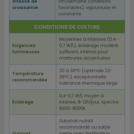
Vitesse de
cm/semaine conditions
croissance
favorables), vigoureuse et
constante
CONDITIONS DE CULTURE
Moyennes à intenses (0,4-
Exigences
0,7 W/L), éclairage modéré
lumineuses
suffisant, intense pour
marbrures accentuées
20 à 30°C (optimale 22-
Température
26°C), exceptionnelle
recommandée
tolérance thermique large
0,4-0,7 W/L moyen à
Éclairage
intense, 8-12h/jour, spectre
6500-8000K
Substrat nutritif
recommandé ou sable
Support
inerte avec fertilisation