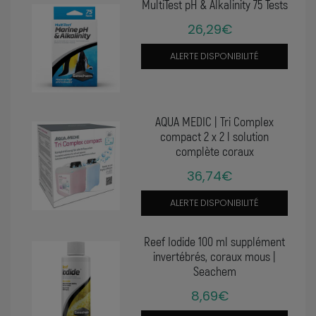
MultiTest pH & Alkalinity 75 Tests
26,29€
ALERTE DISPONIBILITÉ
AQUA MEDIC | Tri Complex
compact 2 x 2 l solution
complète coraux
36,74€
ALERTE DISPONIBILITÉ
Reef Iodide 100 ml supplément
invertébrés, coraux mous |
Seachem
8,69€