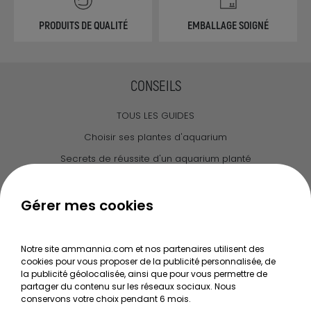
PRODUITS DE QUALITÉ
EMBALLAGE SOIGNÉ
CONSEILS
TOUS LES GUIDES
Choisir ses plantes d'aquarium
Secrets de réussite d'un aquarium planté
Guide pour créer votre Wabi Kusa
Le journal d'Ammannia
Gérer mes cookies
NOS SERVICES
Notre site ammannia.com et nos partenaires utilisent des
cookies pour vous proposer de la publicité personnalisée, de
Recherche de Notices de produits
la publicité géolocalisée, ainsi que pour vous permettre de
Mentions légales
partager du contenu sur les réseaux sociaux. Nous
conservons votre choix pendant 6 mois.
Conditions générales de vente