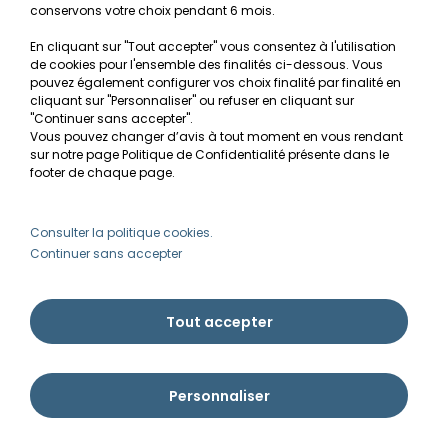
conservons votre choix pendant 6 mois.
ALERTE DISPONIBILITÉ
En cliquant sur "Tout accepter" vous consentez à l'utilisation
de cookies pour l'ensemble des finalités ci-dessous. Vous
pouvez également configurer vos choix finalité par finalité en
Anubias barteri nana - Plante
cliquant sur "Personnaliser" ou refuser en cliquant sur
"Continuer sans accepter".
épiphyte incontournable
Vous pouvez changer d’avis à tout moment en vous rendant
sur notre page Politique de Confidentialité présente dans le
6,90€
footer de chaque page.
ALERTE DISPONIBILITÉ
Consulter la politique cookies.
Continuer sans accepter
Tout accepter
LIVRAISON GRATUITE
PAIEMENTS SÉCURISÉS
DÈS 79€ D'ACHAT*
2X, 3X OU 4X
Personnaliser
* HORS AQUARIUMS & PRODUITS
LOURDS