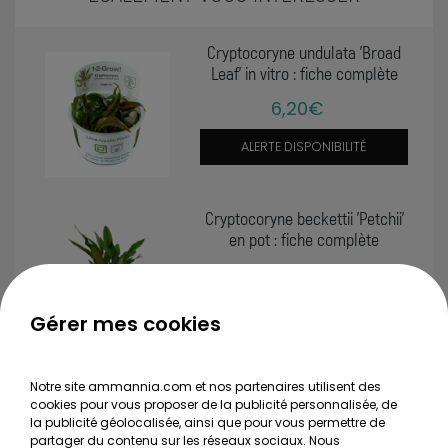
Cryptocoryne undulata 'Broad
Leaf' in vitro : fiche complète
6,20€
ALERTE DISPONIBILITÉ
Cryptocoryne beckettii 'Petchii'
en pot : fiche complète
3,90€
ALERTE DISPONIBILITÉ
Gérer mes cookies
Cryptocoryne x Willisii en pot :
Notre site ammannia.com et nos partenaires utilisent des
fiche complète
cookies pour vous proposer de la publicité personnalisée, de
la publicité géolocalisée, ainsi que pour vous permettre de
6,40€
partager du contenu sur les réseaux sociaux. Nous