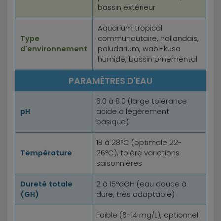
bassin extérieur
Aquarium tropical
Type
communautaire, hollandais,
d'environnement
paludarium, wabi-kusa
humide, bassin ornemental
PARAMÈTRES D'EAU
6.0 à 8.0 (large tolérance
pH
acide à légèrement
basique)
18 à 28°C (optimale 22-
Température
26°C), tolère variations
saisonnières
Dureté totale
2 à 15°dGH (eau douce à
(GH)
dure, très adaptable)
Faible (6-14 mg/L), optionnel