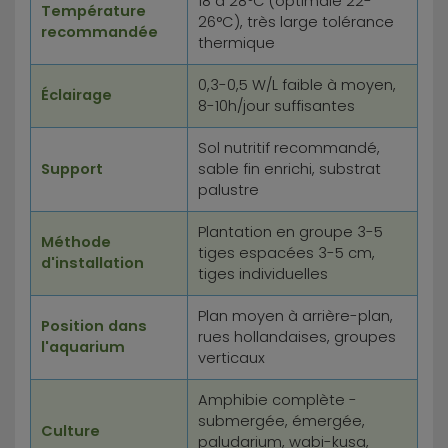
18 à 28°C (optimale 22-
Température
26°C), très large tolérance
recommandée
thermique
0,3-0,5 W/L faible à moyen,
Éclairage
8-10h/jour suffisantes
Sol nutritif recommandé,
Support
sable fin enrichi, substrat
palustre
Plantation en groupe 3-5
Méthode
tiges espacées 3-5 cm,
d'installation
tiges individuelles
Plan moyen à arrière-plan,
Position dans
rues hollandaises, groupes
l'aquarium
verticaux
Amphibie complète -
submergée, émergée,
Culture
paludarium, wabi-kusa,