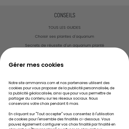
CONSEILS
TOUS LES GUIDES
Choisir ses plantes d'aquarium
Secrets de réussite d'un aquarium planté
Guide pour créer votre Wabi Kusa
Le journal d'Ammannia
Gérer mes cookies
NOS SERVICES
Notre site ammannia.com et nos partenaires utilisent des
cookies pour vous proposer de la publicité personnalisée, de
Recherche de Notices de produits
la publicité géolocalisée, ainsi que pour vous permettre de
Mentions légales
partager du contenu sur les réseaux sociaux. Nous
conservons votre choix pendant 6 mois.
Conditions générales de vente
En cliquant sur "Tout accepter" vous consentez à l'utilisation
RGPD
de cookies pour l'ensemble des finalités ci-dessous. Vous
pouvez également configurer vos choix finalité par finalité en
MON COMPTE