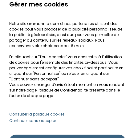
Le journal d'Ammannia
Gérer mes cookies
NOS SERVICES
Notre site ammannia.com et nos partenaires utilisent des
cookies pour vous proposer de la publicité personnalisée, de
Recherche de Notices de produits
la publicité géolocalisée, ainsi que pour vous permettre de
Mentions légales
partager du contenu sur les réseaux sociaux. Nous
conservons votre choix pendant 6 mois.
Conditions générales de vente
En cliquant sur "Tout accepter" vous consentez à l'utilisation
RGPD
de cookies pour l'ensemble des finalités ci-dessous. Vous
pouvez également configurer vos choix finalité par finalité en
MON COMPTE
cliquant sur "Personnaliser" ou refuser en cliquant sur
"Continuer sans accepter".
Vous pouvez changer d’avis à tout moment en vous rendant
Avantages
sur notre page Politique de Confidentialité présente dans le
Créer un compte client
footer de chaque page.
Mes commandes
Besoin d'aide ?
Consulter la politique cookies.
Continuer sans accepter
info@ammannia.com