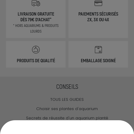
LIVRAISON GRATUITE
PAIEMENTS SÉCURISÉS
DÈS 79€ D'ACHAT*
2X, 3X OU 4X
* HORS AQUARIUMS & PRODUITS
LOURDS
PRODUITS DE QUALITÉ
EMBALLAGE SOIGNÉ
CONSEILS
TOUS LES GUIDES
Choisir ses plantes d'aquarium
Secrets de réussite d'un aquarium planté
Guide pour créer votre Wabi Kusa