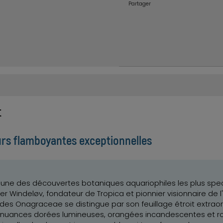
Partager
ot
urs flamboyantes exceptionnelles
 l'une des découvertes botaniques aquariophiles les plus spe
r Windeløv, fondateur de Tropica et pionnier visionnaire de 
 des Onagraceae se distingue par son feuillage étroit extrao
nuances dorées lumineuses, orangées incandescentes et ro