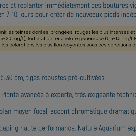
ieures et replanter immédiatement ces boutures vi
en 7-10 jours pour créer de nouveaux pieds indé
nir les teintes dorées-orangées-rouges les plus intenses et
25-30 mg/L), fertilisation fer chélaté généreuse (0,5-1,0 mg/L F
les colorations les plus flamboyantes sous ces conditions o
15-30 cm, tiges robustes pré-cultivées
 : Plante avancée à experte, très exigeante tech
ou plan moyen focal, accent chromatique dramatiq
caping haute performance, Nature Aquarium expe