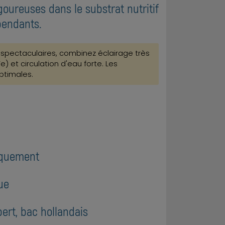
goureuses dans le substrat nutritif
pendants.
 spectaculaires, combinez éclairage très
e) et circulation d'eau forte. Les
ptimales.
niquement
ue
rt, bac hollandais