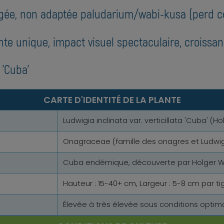
gée, non adaptée paludarium/wabi-kusa (perd c
nte unique, impact visuel spectaculaire, croissa
 'Cuba'
CARTE D'IDENTITÉ DE LA PLANTE
Ludwigia inclinata var. verticillata 'Cuba' (H
Onagraceae (famille des onagres et Ludwig
Cuba endémique, découverte par Holger Wi
Hauteur : 15-40+ cm, Largeur : 5-8 cm par tig
Élevée à très élevée sous conditions opti