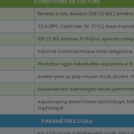
CONDITIONS DE CULTURE
Élevées à très élevées (0,8-1,2 W/L), lumièr
22 à 28°C (optimale 24-27°C), eaux tropic
0,8-1,2 W/L intense, 9-11h/jour, spectre comp
Substrat nutritif technique riche obligatoi
Plantation tiges individuelles espacées 4-6
Arrière-plan ou plan moyen focal, accent 
Exclusivement submergée haute performa
Aquascaping expert haute technologie, Na
sophistiqué
PARAMÈTRES D'EAU
5.5 à 7.0 (acide à légèrement acide, strict 