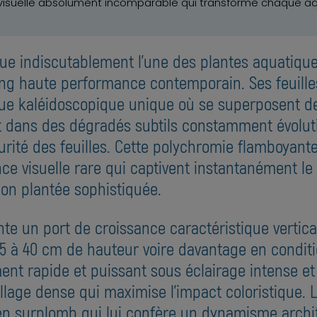
visuelle absolument incomparable qui transforme chaque aqu
ue indiscutablement l'une des plantes aquatiques
ng haute performance contemporain. Ses feuilles 
ue kaléidoscopique unique où se superposent des
at dans des dégradés subtils constamment évolutif
urité des feuilles. Cette polychromie flamboyant
e visuelle rare qui captivent instantanément le
on plantée sophistiquée.
nte un port de croissance caractéristique vertica
15 à 40 cm de hauteur voire davantage en condit
 rapide et puissant sous éclairage intense et f
llage dense qui maximise l'impact coloristique. 
en surplomb qui lui confère un dynamisme archit