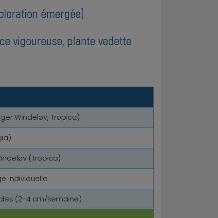
oloration émergée)
nce vigoureuse, plante vedette
olger Windeløv, Tropica)
ia)
ndeløv (Tropica)
e individuelle
males (2-4 cm/semaine)