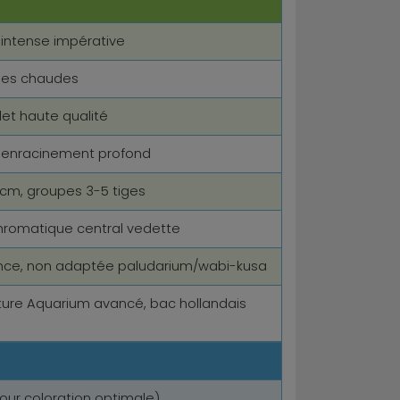
e intense impérative
ales chaudes
let haute qualité
re, enracinement profond
 cm, groupes 3-5 tiges
chromatique central vedette
nce, non adaptée paludarium/wabi-kusa
ture Aquarium avancé, bac hollandais
pour coloration optimale)