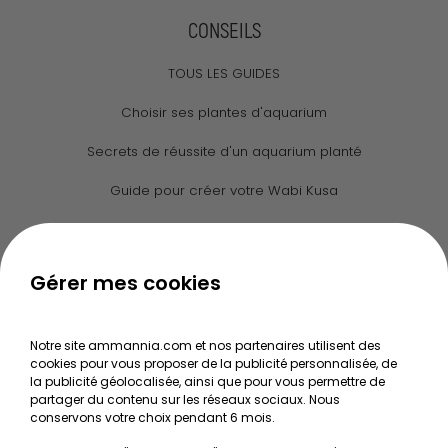
CONSEILS
TOUS LES GUIDES
Choisir ses plantes d'aquarium
Secrets de réussite d'un aquarium planté
Guide pour créer votre Wabi Kusa
Le journal d'Ammannia
NOS SERVICES
Gérer mes cookies
Recherche de Notices de produits
Notre site ammannia.com et nos partenaires utilisent des
Mentions légales
cookies pour vous proposer de la publicité personnalisée, de
la publicité géolocalisée, ainsi que pour vous permettre de
Conditions générales de vente
partager du contenu sur les réseaux sociaux. Nous
conservons votre choix pendant 6 mois.
RGPD