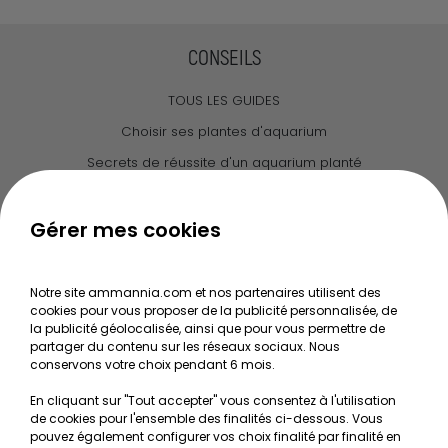
CONSEILS
TOUS LES GUIDES
Choisir ses plantes d'aquarium
Secrets de réussite d'un aquarium planté
Guide pour créer votre Wabi Kusa
Le journal d'Ammannia
Gérer mes cookies
NOS SERVICES
Notre site ammannia.com et nos partenaires utilisent des
cookies pour vous proposer de la publicité personnalisée, de
Recherche de Notices de produits
la publicité géolocalisée, ainsi que pour vous permettre de
Mentions légales
partager du contenu sur les réseaux sociaux. Nous
conservons votre choix pendant 6 mois.
Conditions générales de vente
En cliquant sur "Tout accepter" vous consentez à l'utilisation
RGPD
de cookies pour l'ensemble des finalités ci-dessous. Vous
pouvez également configurer vos choix finalité par finalité en