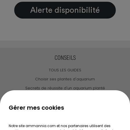
Alerte disponibilité
CONSEILS
TOUS LES GUIDES
Choisir ses plantes d'aquarium
Secrets de réussite d'un aquarium planté
Guide pour créer votre Wabi Kusa
Le journal d'Ammannia
Gérer mes cookies
NOS SERVICES
Notre site ammannia.com et nos partenaires utilisent des