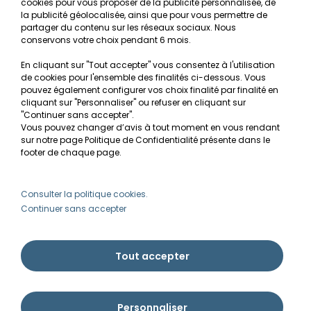
cookies pour vous proposer de la publicité personnalisée, de
Recherche de Notices de produits
la publicité géolocalisée, ainsi que pour vous permettre de
Mentions légales
partager du contenu sur les réseaux sociaux. Nous
conservons votre choix pendant 6 mois.
Conditions générales de vente
En cliquant sur "Tout accepter" vous consentez à l'utilisation
RGPD
de cookies pour l'ensemble des finalités ci-dessous. Vous
pouvez également configurer vos choix finalité par finalité en
MON COMPTE
cliquant sur "Personnaliser" ou refuser en cliquant sur
"Continuer sans accepter".
Vous pouvez changer d’avis à tout moment en vous rendant
Avantages
sur notre page Politique de Confidentialité présente dans le
Créer un compte client
footer de chaque page.
Mes commandes
Besoin d'aide ?
Consulter la politique cookies.
Continuer sans accepter
info@ammannia.com
Tout accepter
Personnaliser