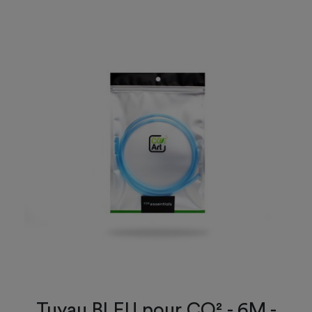
Tuyau BLEU pour CO² - 6M -