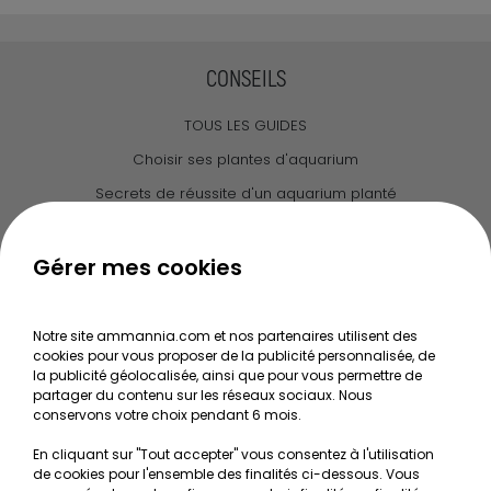
CONSEILS
TOUS LES GUIDES
Choisir ses plantes d'aquarium
Secrets de réussite d'un aquarium planté
Guide pour créer votre Wabi Kusa
Le journal d'Ammannia
Gérer mes cookies
NOS SERVICES
Notre site ammannia.com et nos partenaires utilisent des
cookies pour vous proposer de la publicité personnalisée, de
Recherche de Notices de produits
la publicité géolocalisée, ainsi que pour vous permettre de
Mentions légales
partager du contenu sur les réseaux sociaux. Nous
conservons votre choix pendant 6 mois.
Conditions générales de vente
En cliquant sur "Tout accepter" vous consentez à l'utilisation
RGPD
de cookies pour l'ensemble des finalités ci-dessous. Vous