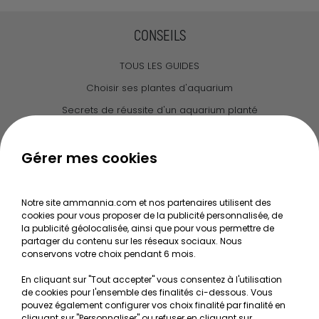
CONSEILS
TOUS LES GUIDES
Choisir ses plantes d'aquarium
Secrets de réussite d'un aquarium planté
Guide pour créer votre Wabi Kusa
Le journal d'Ammannia
Gérer mes cookies
NOS SERVICES
Notre site ammannia.com et nos partenaires utilisent des
cookies pour vous proposer de la publicité personnalisée, de
Recherche de Notices de produits
la publicité géolocalisée, ainsi que pour vous permettre de
Mentions légales
partager du contenu sur les réseaux sociaux. Nous
conservons votre choix pendant 6 mois.
Conditions générales de vente
En cliquant sur "Tout accepter" vous consentez à l'utilisation
RGPD
de cookies pour l'ensemble des finalités ci-dessous. Vous
pouvez également configurer vos choix finalité par finalité en
MON COMPTE
cliquant sur "Personnaliser" ou refuser en cliquant sur