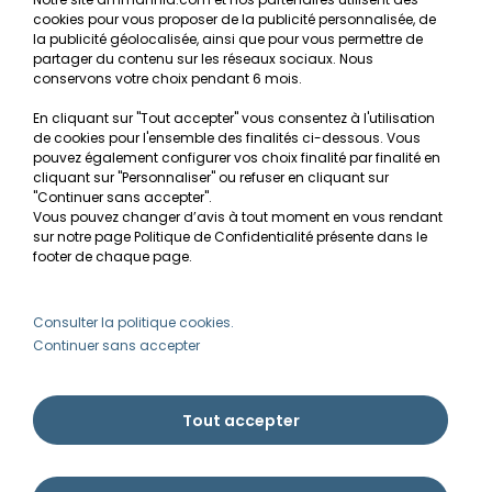
cookies pour vous proposer de la publicité personnalisée, de
Recherche de Notices de produits
la publicité géolocalisée, ainsi que pour vous permettre de
Mentions légales
partager du contenu sur les réseaux sociaux. Nous
conservons votre choix pendant 6 mois.
Conditions générales de vente
En cliquant sur "Tout accepter" vous consentez à l'utilisation
RGPD
de cookies pour l'ensemble des finalités ci-dessous. Vous
pouvez également configurer vos choix finalité par finalité en
MON COMPTE
cliquant sur "Personnaliser" ou refuser en cliquant sur
"Continuer sans accepter".
Vous pouvez changer d’avis à tout moment en vous rendant
Avantages
sur notre page Politique de Confidentialité présente dans le
Créer un compte client
footer de chaque page.
Mes commandes
Besoin d'aide ?
Consulter la politique cookies.
Continuer sans accepter
info@ammannia.com
Tout accepter