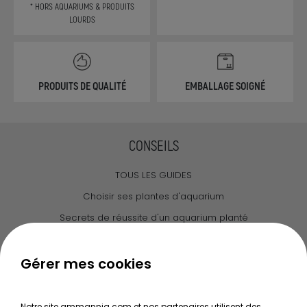
* HORS AQUARIUMS & PRODUITS
LOURDS
PRODUITS DE QUALITÉ
EMBALLAGE SOIGNÉ
CONSEILS
TOUS LES GUIDES
Choisir ses plantes d'aquarium
Secrets de réussite d'un aquarium planté
Guide pour créer votre Wabi Kusa
Le journal d'Ammannia
Gérer mes cookies
NOS SERVICES
Notre site ammannia.com et nos partenaires utilisent des