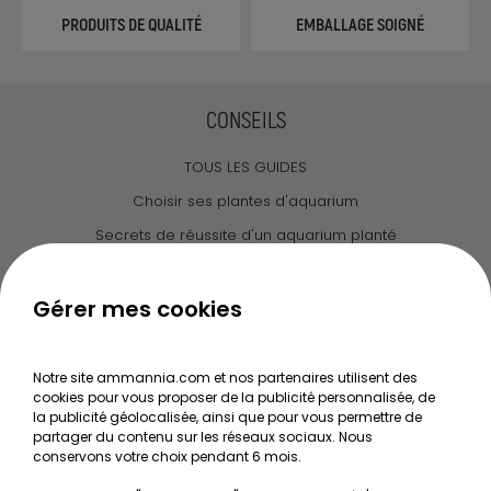
PRODUITS DE QUALITÉ
EMBALLAGE SOIGNÉ
CONSEILS
TOUS LES GUIDES
Choisir ses plantes d'aquarium
Secrets de réussite d'un aquarium planté
Guide pour créer votre Wabi Kusa
Le journal d'Ammannia
Gérer mes cookies
NOS SERVICES
Notre site ammannia.com et nos partenaires utilisent des
cookies pour vous proposer de la publicité personnalisée, de
Recherche de Notices de produits
la publicité géolocalisée, ainsi que pour vous permettre de
Mentions légales
partager du contenu sur les réseaux sociaux. Nous
conservons votre choix pendant 6 mois.
Conditions générales de vente