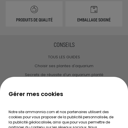
PRODUITS DE QUALITÉ
EMBALLAGE SOIGNÉ
CONSEILS
TOUS LES GUIDES
Choisir ses plantes d'aquarium
Secrets de réussite d'un aquarium planté
Guide pour créer votre Wabi Kusa
Le journal d'Ammannia
Gérer mes cookies
NOS SERVICES
Notre site ammannia.com et nos partenaires utilisent des
cookies pour vous proposer de la publicité personnalisée, de
Recherche de Notices de produits
la publicité géolocalisée, ainsi que pour vous permettre de
Mentions légales
partager du contenu sur les réseaux sociaux. Nous