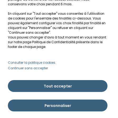
conservons votre choix pendant 6 mois.
Conditions générales de vente
En cliquant sur "Tout accepter" vous consentez à l'utilisation
RGPD
de cookies pour l'ensemble des finalités ci-dessous. Vous
pouvez également configurer vos choix finalité par finalité en
MON COMPTE
cliquant sur "Personnaliser" ou refuser en cliquant sur
"Continuer sans accepter".
Vous pouvez changer d’avis à tout moment en vous rendant
Avantages
sur notre page Politique de Confidentialité présente dans le
Créer un compte client
footer de chaque page.
Mes commandes
Besoin d'aide ?
Consulter la politique cookies.
Continuer sans accepter
info@ammannia.com
Tout accepter
Personnaliser
Ammannia © Tous droits réservés 2026 | Imaginé par Pyxishop - Créé par
Pyxis
développement