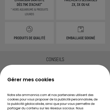
DÈS 79€ D'ACHAT*
2X, 3X OU 4X
* HORS AQUARIUMS & PRODUITS
LOURDS
PRODUITS DE QUALITÉ
EMBALLAGE SOIGNÉ
CONSEILS
TOUS LES GUIDES
Gérer mes cookies
Choisir ses plantes d'aquarium
Secrets de réussite d'un aquarium planté
Notre site ammannia.com et nos partenaires utilisent des
Guide pour créer votre Wabi Kusa
cookies pour vous proposer de la publicité personnalisée, de
la publicité géolocalisée, ainsi que pour vous permettre de
Le journal d'Ammannia
partager du contenu sur les réseaux sociaux. Nous