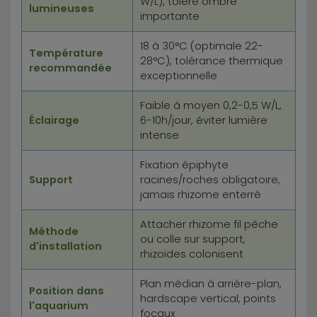
W/L), tolère ombre
lumineuses
importante
18 à 30°C (optimale 22-
Température
28°C), tolérance thermique
recommandée
exceptionnelle
Faible à moyen 0,2-0,5 W/L,
Éclairage
6-10h/jour, éviter lumière
intense
Fixation épiphyte
Support
racines/roches obligatoire,
jamais rhizome enterré
Attacher rhizome fil pêche
Méthode
ou colle sur support,
d'installation
rhizoïdes colonisent
Plan médian à arrière-plan,
Position dans
hardscape vertical, points
l'aquarium
focaux