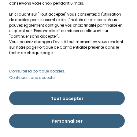
conservons votre choix pendant 6 mois.
NOS SERVICES
En cliquant sur "Tout accepter" vous consentez à l'utilisation
de cookies pour l'ensemble des finalités ci-dessous. Vous
Recherche de Notices de produits
pouvez également configurer vos choix finalité par finalité en
cliquant sur "Personnaliser" ou refuser en cliquant sur
"Continuer sans accepter".
Mentions légales
Vous pouvez changer d’avis à tout moment en vous rendant
sur notre page Politique de Confidentialité présente dans le
Conditions générales de vente
footer de chaque page.
RGPD
Consulter la politique cookies.
MON COMPTE
Continuer sans accepter
Avantages
Tout accepter
Créer un compte client
Mes commandes
Personnaliser
Besoin d'aide ?