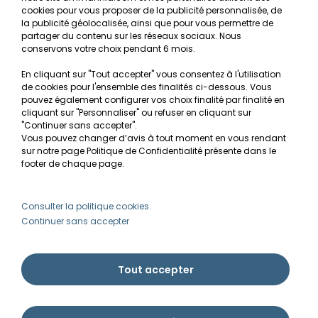
cookies pour vous proposer de la publicité personnalisée, de
Recherche de Notices de produits
la publicité géolocalisée, ainsi que pour vous permettre de
Mentions légales
partager du contenu sur les réseaux sociaux. Nous
conservons votre choix pendant 6 mois.
Conditions générales de vente
En cliquant sur "Tout accepter" vous consentez à l'utilisation
RGPD
de cookies pour l'ensemble des finalités ci-dessous. Vous
pouvez également configurer vos choix finalité par finalité en
MON COMPTE
cliquant sur "Personnaliser" ou refuser en cliquant sur
"Continuer sans accepter".
Vous pouvez changer d’avis à tout moment en vous rendant
Avantages
sur notre page Politique de Confidentialité présente dans le
Créer un compte client
footer de chaque page.
Mes commandes
Besoin d'aide ?
Consulter la politique cookies.
Continuer sans accepter
info@ammannia.com
Tout accepter