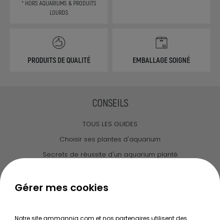
* HORS AQUARIUMS & PRODUITS
LOURDS
PRODUITS DE QUALITÉ
EMBALLAGE SOIGNÉ
CONSEILS
TOUS LES GUIDES
Choisir ses plantes d'aquarium
Secrets de réussite d'un aquarium planté
Guide pour créer votre Wabi Kusa
Le journal d'Ammannia
Gérer mes cookies
NOS SERVICES
Notre site ammannia.com et nos partenaires utilisent des