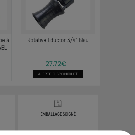
pe à
Rotative Eductor 3/4" Blau
AEL
27,72€
ALERTE DISPONIBILITÉ
EMBALLAGE SOIGNÉ