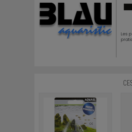
Les p
prati
CE